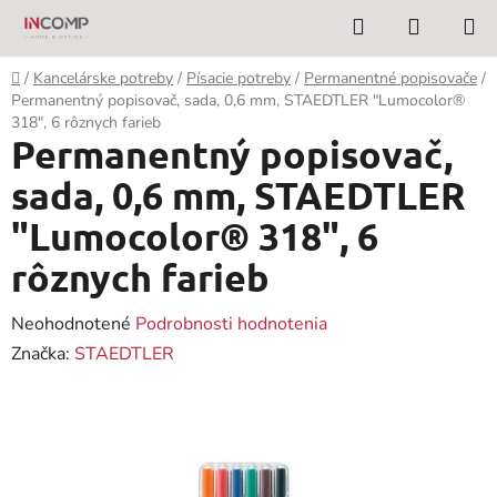
Prejsť
Hľadať
NÁKUP
na
KOŠÍK
obsah
Domov
/
Kancelárske potreby
/
Písacie potreby
/
Permanentné popisovače
/
Permanentný popisovač, sada, 0,6 mm, STAEDTLER "Lumocolor®
318", 6 rôznych farieb
Permanentný popisovač,
sada, 0,6 mm, STAEDTLER
"Lumocolor® 318", 6
rôznych farieb
Priemerné
Neohodnotené
Podrobnosti hodnotenia
hodnotenie
Značka:
STAEDTLER
produktu
je
0,0
z