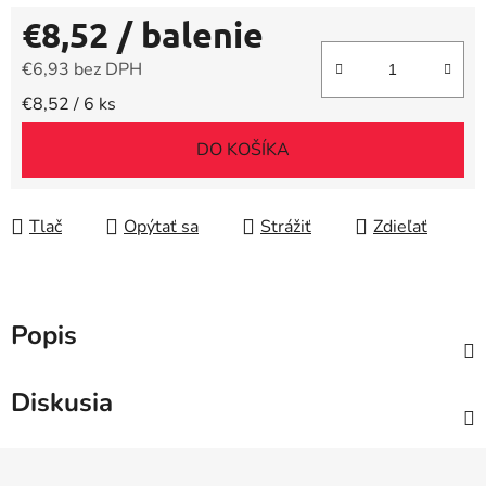
€8,52
/ balenie
€6,93 bez DPH
Jednotková cena:
€8,52 / 6 ks
DO KOŠÍKA
Tlač
Opýtať sa
Strážiť
Zdieľať
Popis
Diskusia
Z