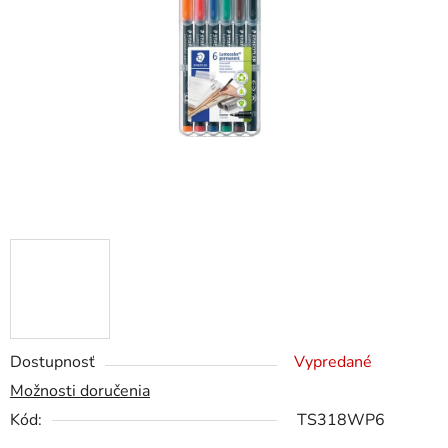
5
hviezdičiek.
Dostupnosť
Vypredané
Možnosti doručenia
Kód:
TS318WP6