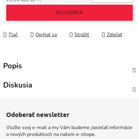
Jednotková cena:
DO KOŠÍKA
Tlač
Opýtať sa
Strážiť
Zdieľať
Popis
Diskusia
Z
á
Odoberať newsletter
p
ä
Vložte svoj e-mail a my Vám budeme zasielať informácie
t
o nových produktoch na našom e-shope.