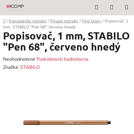
Prejsť
Hľadať
NÁKUP
na
KOŠÍK
obsah
Domov
/
Kancelárske potreby
/
Písacie potreby
/
Fine linery
/
Popisovač, 1
mm, STABILO "Pen 68", červeno hnedý
Popisovač, 1 mm, STABILO
"Pen 68", červeno hnedý
Priemerné
Neohodnotené
Podrobnosti hodnotenia
hodnotenie
Značka:
STABILO
produktu
je
0,0
z
5
hviezdičiek.