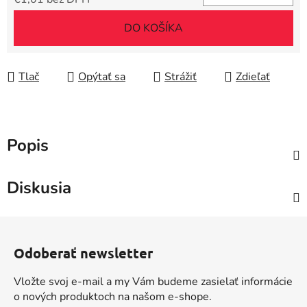
Jednotková cena:
DO KOŠÍKA
Tlač
Opýtať sa
Strážiť
Zdieľať
Popis
Diskusia
Z
á
Odoberať newsletter
p
ä
Vložte svoj e-mail a my Vám budeme zasielať informácie
t
o nových produktoch na našom e-shope.