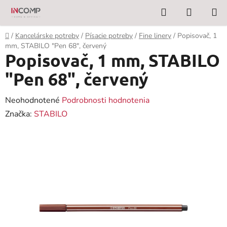
Prejsť
Hľadať
NÁKUP
na
KOŠÍK
obsah
Domov
/
Kancelárske potreby
/
Písacie potreby
/
Fine linery
/
Popisovač, 1
mm, STABILO "Pen 68", červený
Popisovač, 1 mm, STABILO
"Pen 68", červený
Priemerné
Neohodnotené
Podrobnosti hodnotenia
hodnotenie
Značka:
STABILO
produktu
je
0,0
z
5
hviezdičiek.