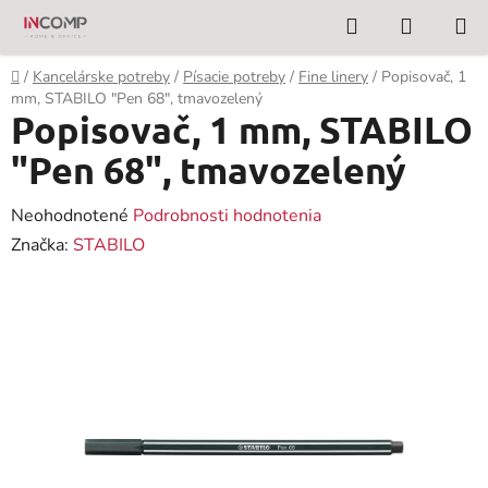
Prejsť
Hľadať
NÁKUP
na
KOŠÍK
obsah
Domov
/
Kancelárske potreby
/
Písacie potreby
/
Fine linery
/
Popisovač, 1
mm, STABILO "Pen 68", tmavozelený
Popisovač, 1 mm, STABILO
"Pen 68", tmavozelený
Priemerné
Neohodnotené
Podrobnosti hodnotenia
hodnotenie
Značka:
STABILO
produktu
je
0,0
z
5
hviezdičiek.