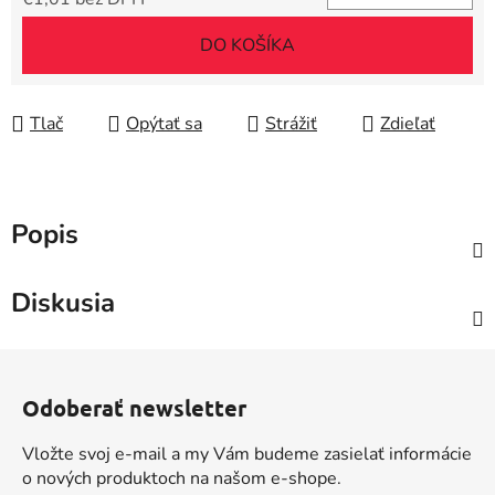
Jednotková cena:
DO KOŠÍKA
Tlač
Opýtať sa
Strážiť
Zdieľať
Popis
Diskusia
Z
á
Odoberať newsletter
p
ä
Vložte svoj e-mail a my Vám budeme zasielať informácie
t
o nových produktoch na našom e-shope.