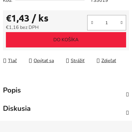
Kód:
TS3019
€1,43
/ ks
€1,16 bez DPH
Jednotková cena:
DO KOŠÍKA
Tlač
Opýtať sa
Strážiť
Zdieľať
Popis
Diskusia
Z
á