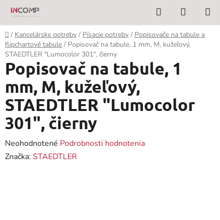
Prejsť
Hľadať
NÁKUP
na
KOŠÍK
obsah
Domov
/
Kancelárske potreby
/
Písacie potreby
/
Popisovače na tabule a
flipchartové tabule
/
Popisovač na tabule, 1 mm, M, kužeľový,
STAEDTLER "Lumocolor 301", čierny
Popisovač na tabule, 1
mm, M, kužeľový,
STAEDTLER "Lumocolor
301", čierny
Priemerné
Neohodnotené
Podrobnosti hodnotenia
hodnotenie
Značka:
STAEDTLER
produktu
je
0,0
z