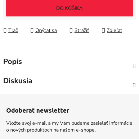
DO KOŠÍKA
Tlač
Opýtať sa
Strážiť
Zdieľať
Popis
Diskusia
Z
á
Odoberať newsletter
p
ä
Vložte svoj e-mail a my Vám budeme zasielať informácie
t
o nových produktoch na našom e-shope.
i