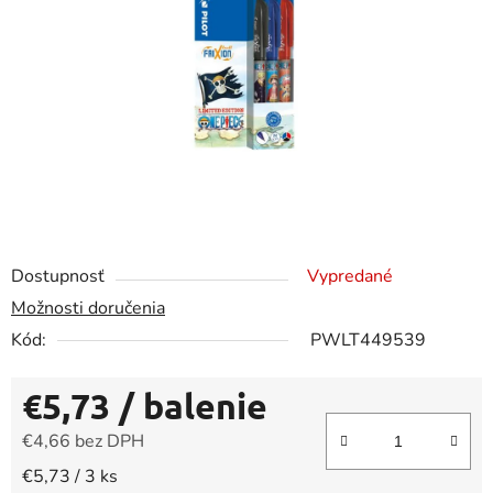
5
hviezdičiek.
Dostupnosť
Vypredané
Možnosti doručenia
Kód:
PWLT449539
€5,73
/ balenie
€4,66 bez DPH
Jednotková cena:
€5,73 / 3 ks