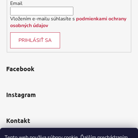
Email
e
Vložením e-mailu súhlasíte s
podmienkami ochrany
osobných údajov
PRIHLÁSIŤ SA
Facebook
Instagram
Kontakt
obchod
@
incomp.sk
Tento web používa súbory cookie. Ďalším prechádzaním