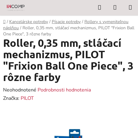
Prejsť
Hľadať
NÁKUP
na
KOŠÍK
obsah
Domov
/
Kancelárske potreby
/
Písacie potreby
/
Rollery s vymeniteľnou
náplňou
/
Roller, 0,35 mm, stláčací mechanizmus, PILOT "Frixion Ball
One Piece", 3 rôzne farby
Roller, 0,35 mm, stláčací
mechanizmus, PILOT
"Frixion Ball One Piece", 3
rôzne farby
Priemerné
Neohodnotené
Podrobnosti hodnotenia
hodnotenie
Značka:
PILOT
produktu
je
0,0
z