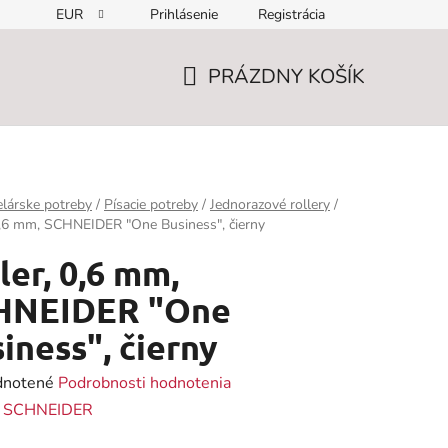
EUR
Prihlásenie
Registrácia
PRÁZDNY KOŠÍK
NÁKUPNÝ
KOŠÍK
lárske potreby
/
Písacie potreby
/
Jednorazové rollery
/
0,6 mm, SCHNEIDER "One Business", čierny
ler, 0,6 mm,
HNEIDER "One
iness", čierny
rné
notené
Podrobnosti hodnotenia
enie
:
SCHNEIDER
tu