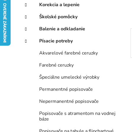
e
Korekcia a lepenie
l
Školské pomôcky
Balenie a odkladanie
Písacie potreby
Akvarelové farebné ceruzky
Farebné ceruzky
Špeciálne umelecké výrobky
Permanentné popisovače
Nepermanentné popisovače
Popisovače s atramentom na vodnej
báze
Popisovače na tabule a flipchartové