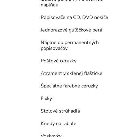
náplňou
Popisovače na CD, DVD nosiče
Jednorazové guľôčkové perá
Náplne do permanentných
popisovačov
Poštové ceruzky
Atrament v sklenej flaštičke
Špeciálne farebné ceruzky
Fixky
Stolové strúhadlá
Kriedy na tabule
Voskovky