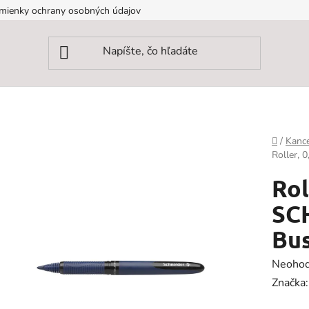
mienky ochrany osobných údajov
Domov
/
Kance
Roller, 
Rol
SC
Bus
Prieme
Neohod
hodnot
Značka
produk