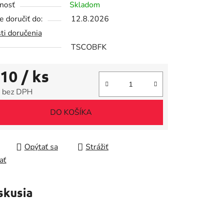
nosť
Skladom
 doručiť do:
12.8.2026
ti doručenia
TSCOBFK
iek.
,10
/ ks
 bez DPH
tková cena:
DO KOŠÍKA
Opýtať sa
Strážiť
ať
skusia