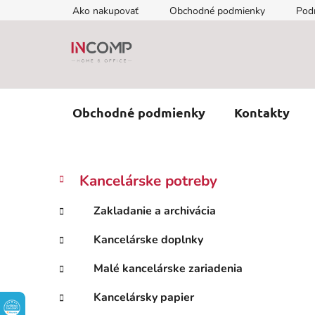
Prejsť
Ako nakupovať
Obchodné podmienky
Pod
na
obsah
Obchodné podmienky
Kontakty
B
K
Preskočiť
Kancelárske potreby
a
kategórie
o
t
č
Zakladanie a archivácia
e
n
g
Kancelárske doplnky
ý
ó
p
r
Malé kancelárske zariadenia
i
a
e
n
Kancelársky papier