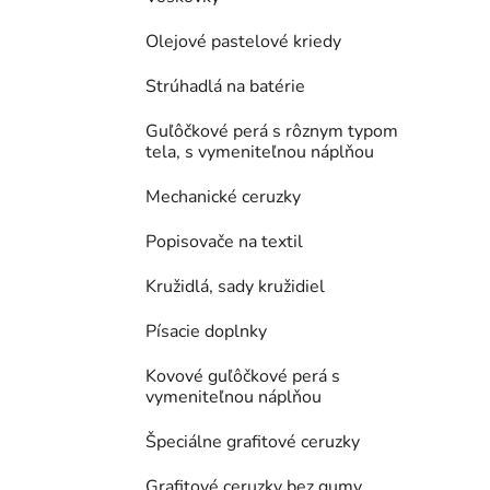
Olejové pastelové kriedy
Strúhadlá na batérie
Guľôčkové perá s rôznym typom
tela, s vymeniteľnou náplňou
Mechanické ceruzky
Popisovače na textil
Kružidlá, sady kružidiel
Písacie doplnky
Kovové guľôčkové perá s
vymeniteľnou náplňou
Špeciálne grafitové ceruzky
Grafitové ceruzky bez gumy