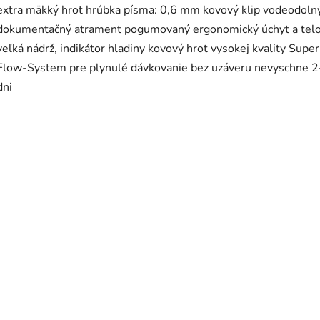
extra mäkký hrot hrúbka písma: 0,6 mm kovový klip vodeodolný
dokumentačný atrament pogumovaný ergonomický úchyt a telo
veľká nádrž, indikátor hladiny kovový hrot vysokej kvality Super
Flow-System pre plynulé dávkovanie bez uzáveru nevyschne 2
dni