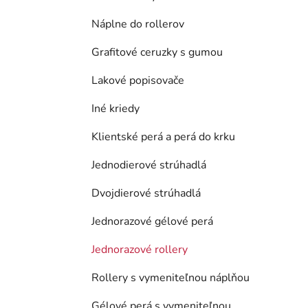
Náplne do rollerov
Grafitové ceruzky s gumou
Lakové popisovače
Iné kriedy
Klientské perá a perá do krku
Jednodierové strúhadlá
Dvojdierové strúhadlá
Jednorazové gélové perá
Jednorazové rollery
Rollery s vymeniteľnou náplňou
Gélové perá s vymeniteľnou