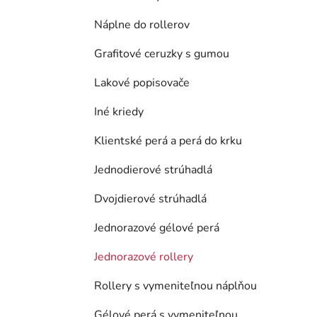
Náplne do rollerov
Grafitové ceruzky s gumou
Lakové popisovače
Iné kriedy
Klientské perá a perá do krku
Jednodierové strúhadlá
Dvojdierové strúhadlá
Jednorazové gélové perá
Jednorazové rollery
Rollery s vymeniteľnou náplňou
Gélové perá s vymeniteľnou