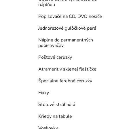
náplňou
Popisovače na CD, DVD nosiče
Jednorazové guľôčkové perá
Náplne do permanentných
popisovačov
Poštové ceruzky
Atrament v sklenej flaštičke
Špeciálne farebné ceruzky
Fixky
Stolové strúhadlá
Kriedy na tabule
Voskovky