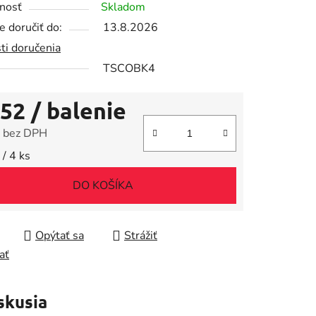
nosť
Skladom
 doručiť do:
13.8.2026
ti doručenia
TSCOBK4
iek.
,52
/ balenie
 bez DPH
tková cena:
/ 4 ks
DO KOŠÍKA
Opýtať sa
Strážiť
ať
skusia