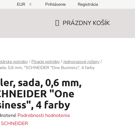
EUR
Prihlásenie
Registrácia
PRÁZDNY KOŠÍK
NÁKUPNÝ
KOŠÍK
lárske potreby
/
Písacie potreby
/
Jednorazové rollery
/
sada, 0,6 mm, "SCHNEIDER "One Business", 4 farby
ler, sada, 0,6 mm,
CHNEIDER "One
iness", 4 farby
rné
notené
Podrobnosti hodnotenia
enie
:
SCHNEIDER
tu