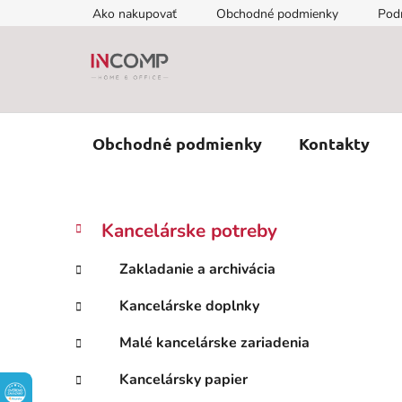
Prejsť
Ako nakupovať
Obchodné podmienky
Pod
na
obsah
Obchodné podmienky
Kontakty
B
K
Preskočiť
Kancelárske potreby
a
kategórie
o
t
č
Zakladanie a archivácia
e
n
g
Kancelárske doplnky
ý
ó
p
r
Malé kancelárske zariadenia
i
a
e
n
Kancelársky papier