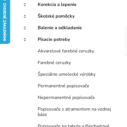
e
Korekcia a lepenie
l
Školské pomôcky
Balenie a odkladanie
Písacie potreby
Akvarelové farebné ceruzky
Farebné ceruzky
Špeciálne umelecké výrobky
Permanentné popisovače
Nepermanentné popisovače
Popisovače s atramentom na vodnej
báze
Popisovače na tabule a flipchartové