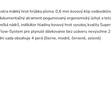
extra mäkký hrot hrúbka písma: 0,6 mm kovový klip vodeodolný
dokumentačný atrament pogumovaný ergonomický úchyt a telo
veľká nádrž, indikátor hladiny kovový hrot vysokej kvality Super
Flow-System pre plynulé dávkovanie bez uzáveru nevyschne 2
dni sada obsahuje 4 perá (čierne, modré, červené, zelené)