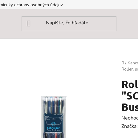
mienky ochrany osobných údajov
Domov
/
Kance
Roller, 
Rol
"S
Bus
Prieme
Neohod
hodnot
Značka
produk