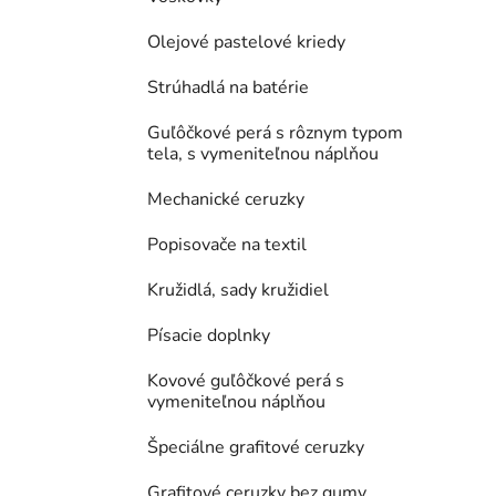
Olejové pastelové kriedy
Strúhadlá na batérie
Guľôčkové perá s rôznym typom
tela, s vymeniteľnou náplňou
Mechanické ceruzky
Popisovače na textil
Kružidlá, sady kružidiel
Písacie doplnky
Kovové guľôčkové perá s
vymeniteľnou náplňou
Špeciálne grafitové ceruzky
Grafitové ceruzky bez gumy