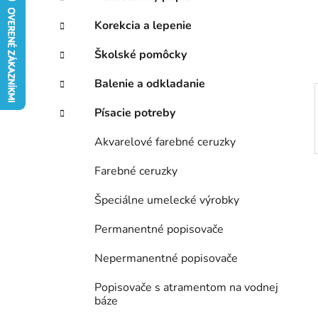
e
Korekcia a lepenie
l
Školské pomôcky
Balenie a odkladanie
Písacie potreby
Akvarelové farebné ceruzky
Farebné ceruzky
Špeciálne umelecké výrobky
Permanentné popisovače
Nepermanentné popisovače
Popisovače s atramentom na vodnej
báze