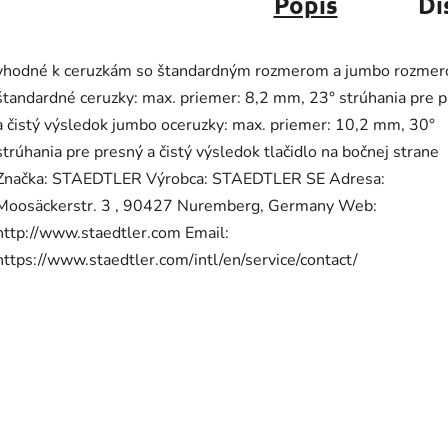
Popis
Di
vhodné k ceruzkám so štandardným rozmerom a jumbo rozme
štandardné ceruzky: max. priemer: 8,2 mm, 23° strúhania pre 
a čistý výsledok jumbo oceruzky: max. priemer: 10,2 mm, 30°
strúhania pre presný a čistý výsledok tlačidlo na bočnej strane
Značka: STAEDTLER Výrobca: STAEDTLER SE Adresa:
Moosäckerstr. 3 , 90427 Nuremberg, Germany Web:
http://www.staedtler.com Email:
https://www.staedtler.com/intl/en/service/contact/