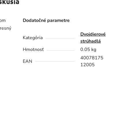
skusia
rom
Dodatočné parametre
presný
Dvojdierové
Kategória
strúhadlá
Hmotnosť
0.05 kg
40078175
EAN
12005