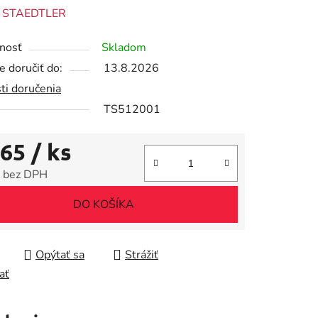
enie
:
STAEDTLER
tu
nosť
Skladom
 doručiť do:
13.8.2026
ti doručenia
TS512001
iek.
,65
/ ks
 bez DPH
tková cena:
DO KOŠÍKA
Opýtať sa
Strážiť
ať