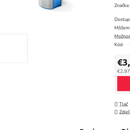
hodnot
Značka
produk
Dostup
je
Môžeme
0,0
Možnos
z
5
Kód:
hviezdič
€3
€2,97
Jedno
Tlač
Zdieľ