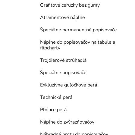
Grafitové ceruzky bez gumy
Atramentové náplne
Špeciálne permanentné popisovače
Náplne do popisovačov na tabule a
flipcharty
Trojdierové strúhadlá
Špeciálne popisovače
Exkluzívne guľôčkové perá
Technické perá
Plniace perá
Náplne do zvýrazňovačov
Náhradné hroty do popisovačov