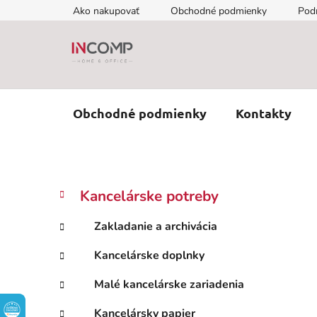
Prejsť
Ako nakupovať
Obchodné podmienky
Pod
na
obsah
Obchodné podmienky
Kontakty
B
K
Preskočiť
Kancelárske potreby
a
kategórie
o
t
č
Zakladanie a archivácia
e
n
g
Kancelárske doplnky
ý
ó
p
r
Malé kancelárske zariadenia
i
a
e
n
Kancelársky papier