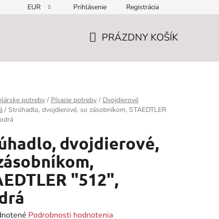
EUR
Prihlásenie
Registrácia
PRÁZDNY KOŠÍK
NÁKUPNÝ
KOŠÍK
lárske potreby
/
Písacie potreby
/
Dvojdierové
á
/
Strúhadlo, dvojdierové, so zásobníkom, STAEDTLER
odrá
úhadlo, dvojdierové,
zásobníkom,
AEDTLER "512",
drá
rné
notené
Podrobnosti hodnotenia