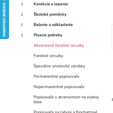
e
Korekcia a lepenie
l
Školské pomôcky
Balenie a odkladanie
Písacie potreby
Akvarelové farebné ceruzky
Farebné ceruzky
Špeciálne umelecké výrobky
Permanentné popisovače
Nepermanentné popisovače
Popisovače s atramentom na vodnej
báze
Popisovače na tabule a flipchartové