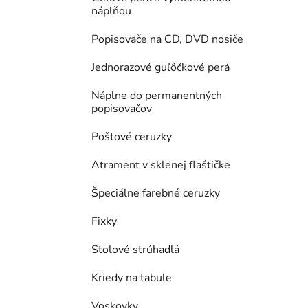
náplňou
Popisovače na CD, DVD nosiče
Jednorazové guľôčkové perá
Náplne do permanentných
popisovačov
Poštové ceruzky
Atrament v sklenej flaštičke
Špeciálne farebné ceruzky
Fixky
Stolové strúhadlá
Kriedy na tabule
Voskovky