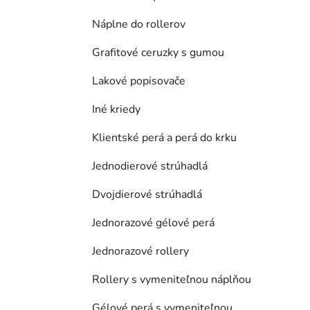
Náplne do rollerov
Grafitové ceruzky s gumou
Lakové popisovače
Iné kriedy
Klientské perá a perá do krku
Jednodierové strúhadlá
Dvojdierové strúhadlá
Jednorazové gélové perá
Jednorazové rollery
Rollery s vymeniteľnou náplňou
Gélové perá s vymeniteľnou