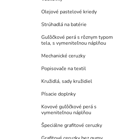
Olejové pastelové kriedy
Strúhadlá na batérie
Guľôčkové perá s rôznym typom
tela, s vymeniteľnou náplňou
Mechanické ceruzky
Popisovače na textil
Kružidlá, sady kružidiel
Písacie doplnky
Kovové guľôčkové perá s
vymeniteľnou náplňou
Špeciálne grafitové ceruzky
Grafitové ceruzky bez gumy