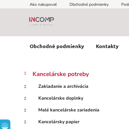
Prejsť
Ako nakupovať
Obchodné podmienky
Pod
na
obsah
Obchodné podmienky
Kontakty
B
K
Preskočiť
Kancelárske potreby
a
kategórie
o
t
č
Zakladanie a archivácia
e
n
g
Kancelárske doplnky
ý
ó
p
r
Malé kancelárske zariadenia
i
a
e
n
Kancelársky papier