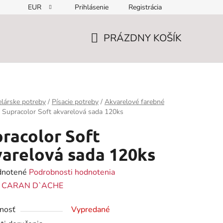
EUR
Prihlásenie
Registrácia
PRÁZDNY KOŠÍK
NÁKUPNÝ
KOŠÍK
lárske potreby
/
Písacie potreby
/
Akvarelové farebné
Supracolor Soft akvarelová sada 120ks
racolor Soft
arelová sada 120ks
rné
notené
Podrobnosti hodnotenia
enie
:
CARAN D`ACHE
tu
nosť
Vypredané