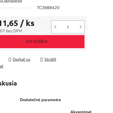
ti doručenia
TC3888420
11,65
/ ks
iek.
07 bez DPH
tková cena:
DO KOŠÍKA
Opýtať sa
Strážiť
ať
skusia
Dodatočné parametre
Akvarelové