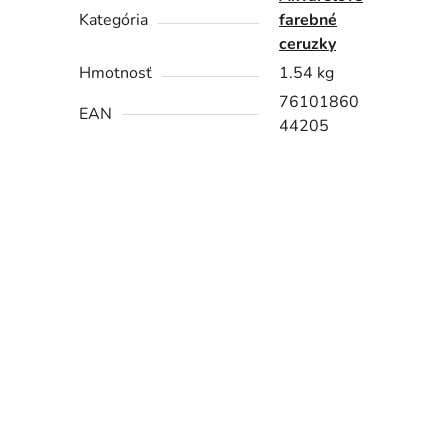
Kategória
farebné
ceruzky
Hmotnosť
1.54 kg
76101860
EAN
44205