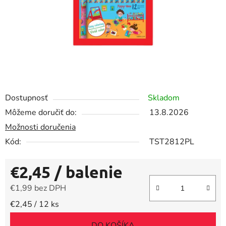
Dostupnosť
Skladom
Môžeme doručiť do:
13.8.2026
Možnosti doručenia
Kód:
TST2812PL
€2,45
/ balenie
€1,99 bez DPH
Jednotková cena:
€2,45 / 12 ks
DO KOŠÍKA