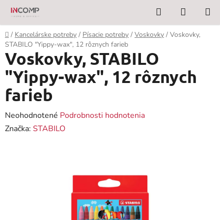
Prejsť
Hľadať
NÁKUP
na
KOŠÍK
obsah
Domov
/
Kancelárske potreby
/
Písacie potreby
/
Voskovky
/
Voskovky,
STABILO "Yippy-wax", 12 rôznych farieb
Voskovky, STABILO
"Yippy-wax", 12 rôznych
farieb
Priemerné
Neohodnotené
Podrobnosti hodnotenia
hodnotenie
Značka:
STABILO
produktu
je
0,0
z
5
hviezdičiek.