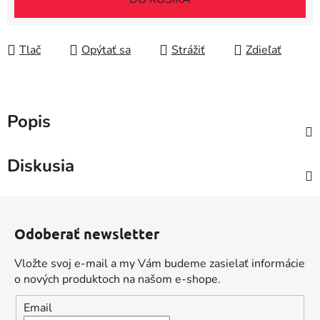
Tlač
Opýtať sa
Strážiť
Zdieľať
Popis
Diskusia
Z
á
Odoberať newsletter
p
ä
Vložte svoj e-mail a my Vám budeme zasielať informácie
t
o nových produktoch na našom e-shope.
i
Email
e