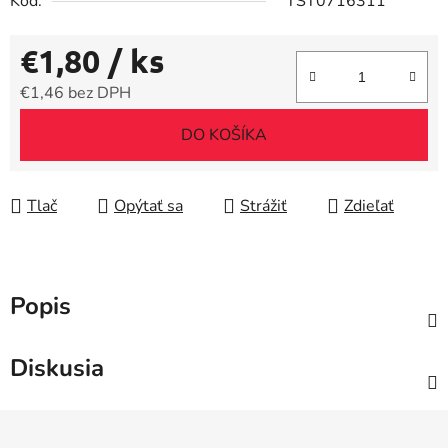
Kód:
TST0716311
€1,80
/ ks
€1,46 bez DPH
Jednotková cena:
DO KOŠÍKA
Tlač
Opýtať sa
Strážiť
Zdieľať
Popis
Diskusia
Z
á