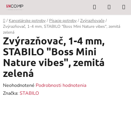
Prejsť
Hľadať
NÁKUP
na
KOŠÍK
obsah
Domov
/
Kancelárske potreby
/
Písacie potreby
/
Zvýrazňovače
/
Zvýrazňovač, 1-4 mm, STABILO "Boss Mini Nature vibes", zemitá
zelená
Zvýrazňovač, 1-4 mm,
STABILO "Boss Mini
Nature vibes", zemitá
zelená
Priemerné
Neohodnotené
Podrobnosti hodnotenia
hodnotenie
Značka:
STABILO
produktu
je
0,0
z