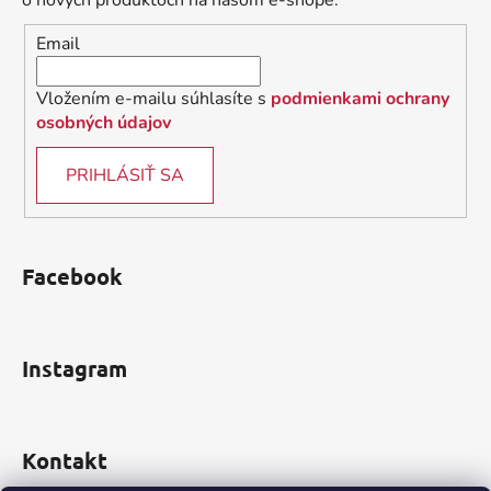
o nových produktoch na našom e-shope.
i
Email
e
Vložením e-mailu súhlasíte s
podmienkami ochrany
osobných údajov
PRIHLÁSIŤ SA
Facebook
Instagram
Kontakt