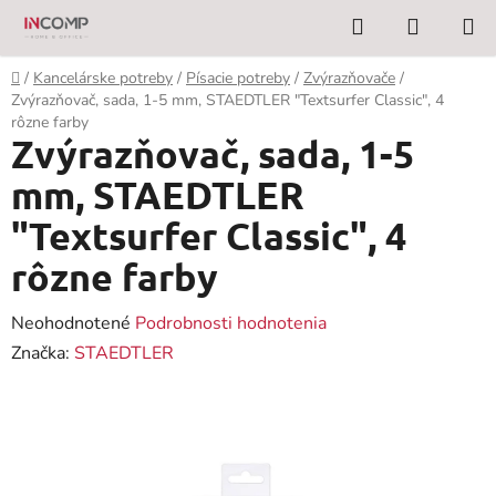
Prejsť
Hľadať
NÁKUP
na
KOŠÍK
obsah
Domov
/
Kancelárske potreby
/
Písacie potreby
/
Zvýrazňovače
/
Zvýrazňovač, sada, 1-5 mm, STAEDTLER "Textsurfer Classic", 4
rôzne farby
Zvýrazňovač, sada, 1-5
mm, STAEDTLER
"Textsurfer Classic", 4
rôzne farby
Priemerné
Neohodnotené
Podrobnosti hodnotenia
hodnotenie
Značka:
STAEDTLER
produktu
je
0,0
z