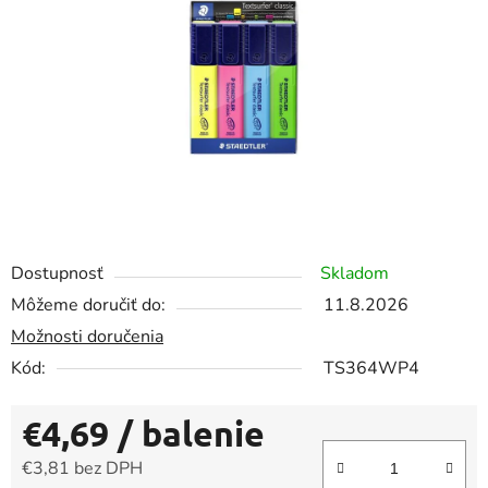
5
hviezdičiek.
Dostupnosť
Skladom
Môžeme doručiť do:
11.8.2026
Možnosti doručenia
Kód:
TS364WP4
€4,69
/ balenie
€3,81 bez DPH