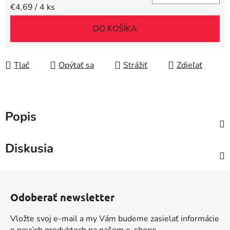
Jednotková cena:
€4,69 / 4 ks
DO KOŠÍKA
Tlač
Opýtať sa
Strážiť
Zdieľať
Popis
Diskusia
Z
á
Odoberať newsletter
p
ä
Vložte svoj e-mail a my Vám budeme zasielať informácie
t