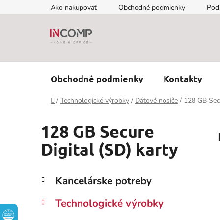
Prejsť
Ako nakupovať
Obchodné podmienky
Pod
na
obsah
Obchodné podmienky
Kontakty
Domov
/
Technologické výrobky
/
Dátové nosiče
/
128 GB Secu
128 GB Secure
Digital (SD) karty
B
K
Preskočiť
Kancelárske potreby
a
kategórie
o
t
č
Technologické výrobky
e
n
g