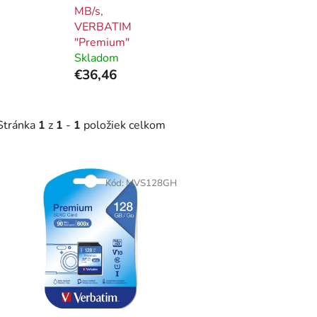
MB/s,
VERBATIM
"Premium"
Skladom
€36,46
Stránka
1
z
1
-
1
položiek celkom
V
ý
Kód:
MVS128GH
p
i
s
p
r
o
d