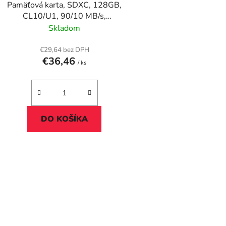
Pamäťová karta, SDXC, 128GB,
u
CL10/U1, 90/10 MB/s,
k
VERBATIM "Premium"
Skladom
t
o
€29,64 bez DPH
€36,46
v
/ ks
DO KOŠÍKA
O
v
l
á
d
a