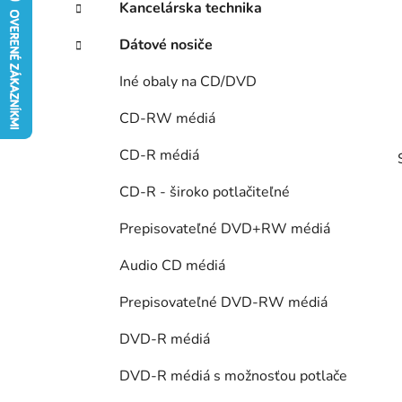
ý
Kancelárska technika
ó
p
r
Dátové nosiče
i
a
e
n
Iné obaly na CD/DVD
e
CD-RW médiá
l
CD-R médiá
CD-R - široko potlačiteľné
Prepisovateľné DVD+RW médiá
Audio CD médiá
Prepisovateľné DVD-RW médiá
DVD-R médiá
DVD-R médiá s možnosťou potlače