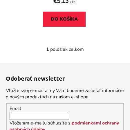
t
€5,13
/ ks
o
v
DO KOŠÍKA
1
položiek celkom
O
v
l
Z
á
á
d
Odoberať newsletter
p
a
ä
c
Vložte svoj e-mail a my Vám budeme zasielať informácie
t
i
o nových produktoch na našom e-shope.
i
e
Email
p
e
r
v
Vložením e-mailu súhlasíte s
podmienkami ochrany
k
osobných údajov