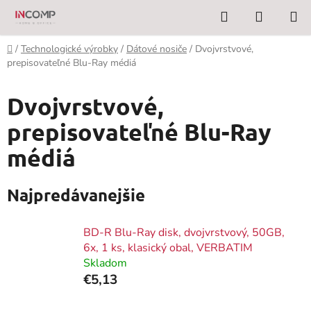
Prejsť
Hľadať
NÁKUP
na
KOŠÍK
obsah
Domov
/
Technologické výrobky
/
Dátové nosiče
/
Dvojvrstvové,
prepisovateľné Blu-Ray médiá
Dvojvrstvové,
prepisovateľné Blu-Ray
médiá
Najpredávanejšie
BD-R Blu-Ray disk, dvojvrstvový, 50GB,
6x, 1 ks, klasický obal, VERBATIM
Skladom
€5,13