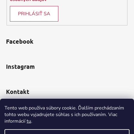
y
v
PRIHLÁSIŤ SA
ý
p
i
s
Facebook
u
Instagram
Kontakt
obchod
@
incomp.sk
Tento web používa súbory cookie. Ďalším prechádzaním
tohto webu vyjadrujete súhlas s ich používaním. Viac
0910 999 552
informácií
tu
.