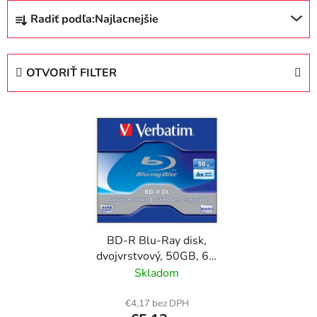
R
Radiť podľa:
Najlacnejšie
a
d
e
OTVORIŤ FILTER
n
i
V
e
ý
p
p
r
i
o
s
d
p
u
r
k
BD-R Blu-Ray disk,
o
t
dvojvrstvový, 50GB, 6x,
d
o
1 ks, klasický obal,
Skladom
u
v
VERBATIM
k
€4,17 bez DPH