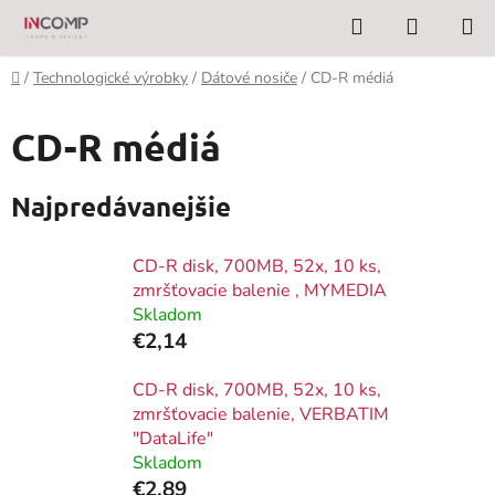
Prejsť
Hľadať
NÁKUP
na
KOŠÍK
obsah
Domov
/
Technologické výrobky
/
Dátové nosiče
/
CD-R médiá
CD-R médiá
Najpredávanejšie
CD-R disk, 700MB, 52x, 10 ks,
zmršťovacie balenie , MYMEDIA
Skladom
€2,14
CD-R disk, 700MB, 52x, 10 ks,
zmršťovacie balenie, VERBATIM
"DataLife"
Skladom
€2,89