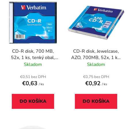
V
e
ý
p
p
r
i
o
s
d
p
u
r
k
CD-R disk, 700 MB,
CD-R disk, Jewelcase,
o
t
52x, 1 ks, tenký obal,
AZO, 700MB, 52x, 1 ks,
d
o
VERBATIM "DataLife"
klasický obal,
Skladom
Skladom
u
v
VERBATIM "DataLife
k
Plus"
€0,51 bez DPH
€0,75 bez DPH
t
€0,63
€0,92
/ ks
/ ks
o
v
DO KOŠÍKA
DO KOŠÍKA