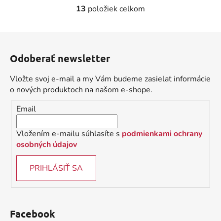
13
položiek celkom
O
v
l
Z
á
á
d
Odoberať newsletter
p
a
ä
c
Vložte svoj e-mail a my Vám budeme zasielať informácie
t
i
o nových produktoch na našom e-shope.
i
e
Email
p
e
r
v
Vložením e-mailu súhlasíte s
podmienkami ochrany
k
osobných údajov
y
v
PRIHLÁSIŤ SA
ý
p
i
s
Facebook
u