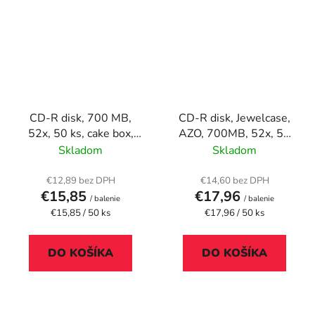
CD-R disk, 700 MB,
CD-R disk, Jewelcase,
52x, 50 ks, cake box,
AZO, 700MB, 52x, 50
VERBATIM "DataLife"
ks, cake box, VERBATIM
Skladom
Skladom
"DataLife Plus"
€12,89 bez DPH
€14,60 bez DPH
€15,85
€17,96
/ balenie
/ balenie
Jednotková
Jednotková
€15,85 / 50 ks
€17,96 / 50 ks
cena:
cena:
DO KOŠÍKA
DO KOŠÍKA