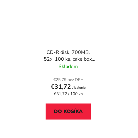
CD-R disk, 700MB,
52x, 100 ks, cake box,
VERBATIM "DataLife"
Skladom
€25,79 bez DPH
€31,72
/ balenie
Jednotková
€31,72 / 100 ks
cena:
DO KOŠÍKA