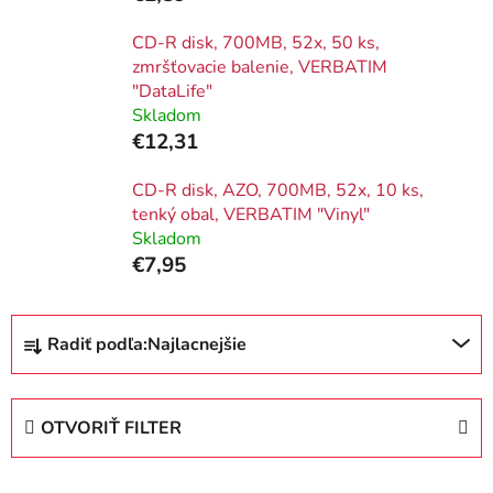
CD-R disk, 700MB, 52x, 50 ks,
zmršťovacie balenie, VERBATIM
"DataLife"
Skladom
€12,31
CD-R disk, AZO, 700MB, 52x, 10 ks,
tenký obal, VERBATIM "Vinyl"
Skladom
€7,95
R
Radiť podľa:
Najlacnejšie
a
d
e
OTVORIŤ FILTER
n
i