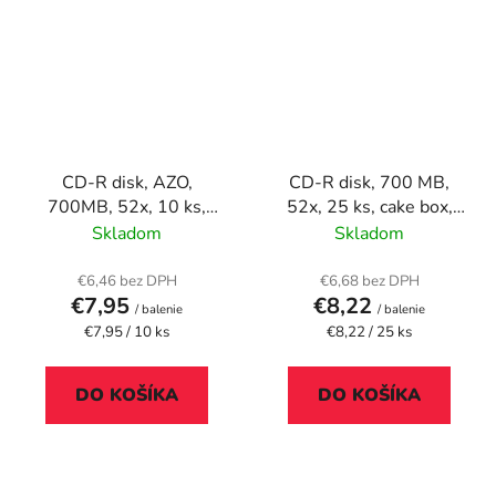
CD-R disk, AZO,
CD-R disk, 700 MB,
700MB, 52x, 10 ks,
52x, 25 ks, cake box,
tenký obal, VERBATIM
VERBATIM "DataLife"
Skladom
Skladom
"Vinyl"
€6,46 bez DPH
€6,68 bez DPH
€7,95
€8,22
/ balenie
/ balenie
Jednotková
Jednotková
€7,95 / 10 ks
€8,22 / 25 ks
cena:
cena:
DO KOŠÍKA
DO KOŠÍKA