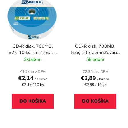
CD-R disk, 700MB,
CD-R disk, 700MB,
52x, 10 ks, zmršťovacie
52x, 10 ks, zmršťovacie
balenie , MYMEDIA
balenie, VERBATIM
Skladom
Skladom
"DataLife"
€1,74 bez DPH
€2,35 bez DPH
€2,14
€2,89
/ balenie
/ balenie
Jednotková
Jednotková
€2,14 / 10 ks
€2,89 / 10 ks
cena:
cena:
DO KOŠÍKA
DO KOŠÍKA