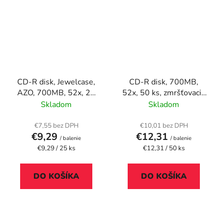
CD-R disk, Jewelcase,
CD-R disk, 700MB,
AZO, 700MB, 52x, 25
52x, 50 ks, zmršťovacie
ks, cake box, VERBATIM
balenie, VERBATIM
Skladom
Skladom
"DataLife Plus"
"DataLife"
€7,55 bez DPH
€10,01 bez DPH
€9,29
€12,31
/ balenie
/ balenie
Jednotková
Jednotková
€9,29 / 25 ks
€12,31 / 50 ks
cena:
cena:
DO KOŠÍKA
DO KOŠÍKA