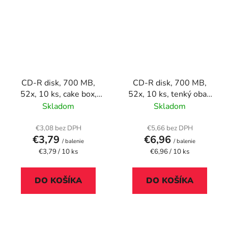
CD-R disk, 700 MB,
CD-R disk, 700 MB,
52x, 10 ks, cake box,
52x, 10 ks, tenký obal,
VERBATIM "DataLife"
VERBATIM "DataLife"
Skladom
Skladom
€3,08 bez DPH
€5,66 bez DPH
€3,79
€6,96
/ balenie
/ balenie
Jednotková
Jednotková
€3,79 / 10 ks
€6,96 / 10 ks
cena:
cena:
DO KOŠÍKA
DO KOŠÍKA