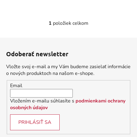
1
položiek celkom
O
v
l
Z
á
á
d
Odoberať newsletter
p
a
ä
c
Vložte svoj e-mail a my Vám budeme zasielať informácie
t
i
o nových produktoch na našom e-shope.
i
e
Email
p
e
r
v
Vložením e-mailu súhlasíte s
podmienkami ochrany
k
osobných údajov
y
v
PRIHLÁSIŤ SA
ý
p