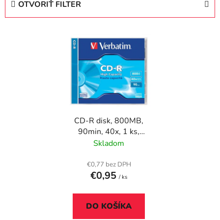
OTVORIŤ FILTER
n
i
V
e
ý
p
p
r
i
o
s
d
p
u
r
k
CD-R disk, 800MB,
o
t
90min, 40x, 1 ks,
d
o
klasický obal,
Skladom
u
v
VERBATIM
k
€0,77 bez DPH
t
€0,95
/ ks
o
v
DO KOŠÍKA