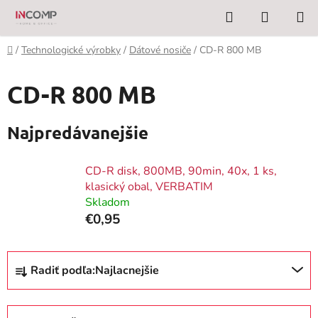
Prejsť
Hľadať
NÁKUP
na
KOŠÍK
obsah
Domov
/
Technologické výrobky
/
Dátové nosiče
/
CD-R 800 MB
CD-R 800 MB
Najpredávanejšie
CD-R disk, 800MB, 90min, 40x, 1 ks,
klasický obal, VERBATIM
Skladom
€0,95
R
Radiť podľa:
Najlacnejšie
a
d
e