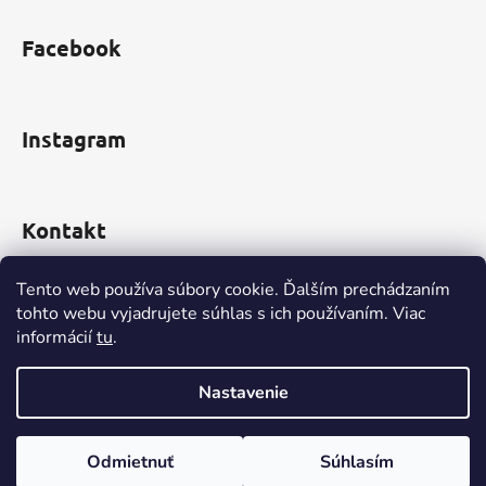
i
s
Facebook
u
Instagram
Kontakt
obchod
@
incomp.sk
Tento web používa súbory cookie. Ďalším prechádzaním
tohto webu vyjadrujete súhlas s ich používaním. Viac
0910 999 552
informácií
tu
.
Nastavenie
Vytvoril Shoptet
Odmietnuť
Súhlasím
Copyright 2026
www.INCOMP.sk
. Všetky práva