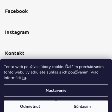
i
s
Facebook
u
Instagram
Kontakt
obchod
@
incomp.sk
Tento web používa súbory cookie. Ďalším prechádzaním
tohto webu vyjadrujete súhlas s ich používaním. Viac
0910 999 552
informácií
tu
.
Nastavenie
Vytvoril Shoptet
Odmietnuť
Súhlasím
Copyright 2026
www.INCOMP.sk
. Všetky práva