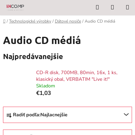
Prejsť
Hľadať
NÁKUP
na
KOŠÍK
obsah
Domov
/
Technologické výrobky
/
Dátové nosiče
/
Audio CD médiá
Audio CD médiá
Najpredávanejšie
CD-R disk, 700MB, 80min, 16x, 1 ks,
klasický obal, VERBATIM "Live it!"
Skladom
€1,03
R
Radiť podľa:
Najlacnejšie
a
d
e