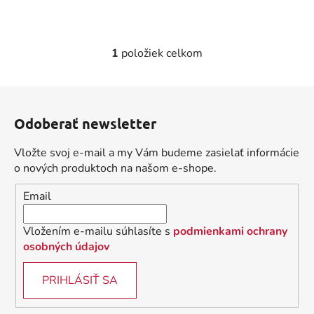
1
položiek celkom
O
v
l
Z
á
á
d
Odoberať newsletter
p
a
ä
c
Vložte svoj e-mail a my Vám budeme zasielať informácie
t
i
o nových produktoch na našom e-shope.
i
e
Email
p
e
r
v
Vložením e-mailu súhlasíte s
podmienkami ochrany
k
osobných údajov
y
v
PRIHLÁSIŤ SA
ý
p