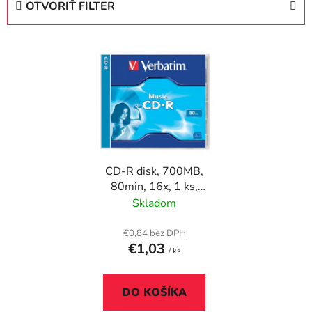
OTVORIŤ FILTER
n
i
V
e
ý
p
p
r
i
o
s
d
p
u
r
k
CD-R disk, 700MB,
o
t
80min, 16x, 1 ks,
d
o
klasický obal,
Skladom
u
v
VERBATIM "Live it!"
k
€0,84 bez DPH
t
€1,03
/ ks
o
v
DO KOŠÍKA