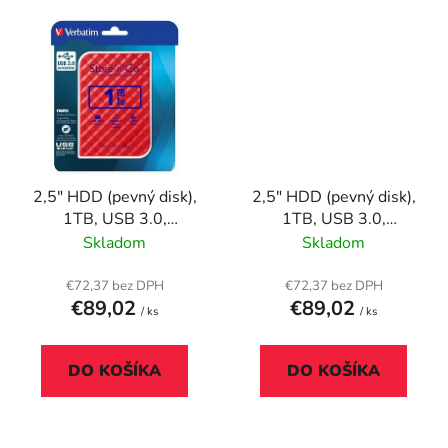
2,5" HDD (pevný disk),
2,5" HDD (pevný disk),
1TB, USB 3.0,
1TB, USB 3.0,
VERBATIM "Store n
VERBATIM "Store n
Skladom
Skladom
Go", červená
Go", čierna
€72,37 bez DPH
€72,37 bez DPH
€89,02
€89,02
/ ks
/ ks
DO KOŠÍKA
DO KOŠÍKA