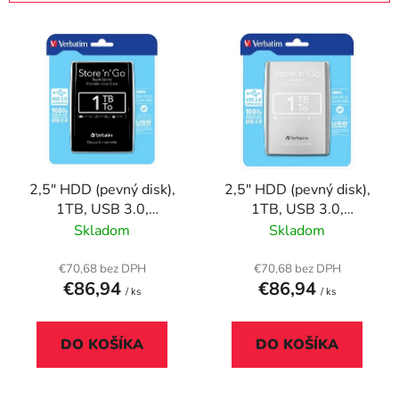
i
V
e
ý
p
p
r
i
o
s
d
p
u
r
k
2,5" HDD (pevný disk),
2,5" HDD (pevný disk),
o
t
1TB, USB 3.0,
1TB, USB 3.0,
d
o
VERBATIM, čierny
VERBATIM, strieborný
Skladom
Skladom
u
v
k
€70,68 bez DPH
€70,68 bez DPH
t
€86,94
€86,94
/ ks
/ ks
o
v
DO KOŠÍKA
DO KOŠÍKA