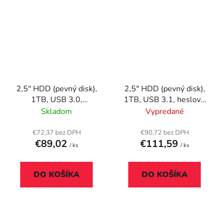
2,5" HDD (pevný disk),
2,5" HDD (pevný disk),
1TB, USB 3.0,
1TB, USB 3.1, heslové
VERBATIM "Store n
šifrovanie, VERBATIM
Skladom
Vypredané
Go", strieborná
"Secure Portable",
čierna
€72,37 bez DPH
€90,72 bez DPH
€89,02
€111,59
/ ks
/ ks
DO KOŠÍKA
DO KOŠÍKA