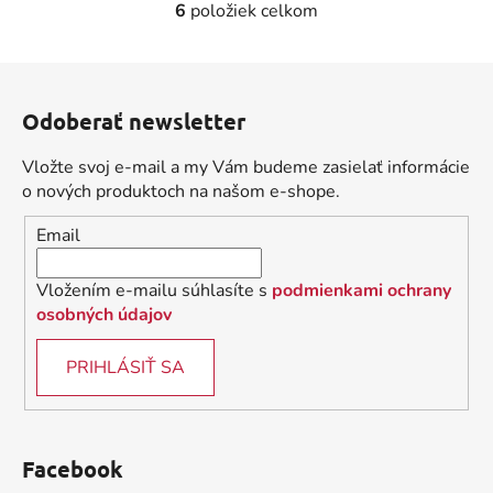
6
položiek celkom
O
v
l
Z
á
á
d
Odoberať newsletter
p
a
ä
c
Vložte svoj e-mail a my Vám budeme zasielať informácie
t
i
o nových produktoch na našom e-shope.
i
e
Email
p
e
r
v
Vložením e-mailu súhlasíte s
podmienkami ochrany
k
osobných údajov
y
v
PRIHLÁSIŤ SA
ý
p
i
s
Facebook
u