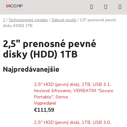
Prejsť
Hľadať
NÁKUP
na
KOŠÍK
obsah
Domov
/
Technologické výrobky
/
Dátové nosiče
/
2,5" prenosné pevné
disky (HDD) 1TB
2,5" prenosné pevné
disky (HDD) 1TB
Najpredávanejšie
2,5" HDD (pevný disk), 1TB, USB 3.1,
heslové šifrovanie, VERBATIM "Secure
Portable", čierna
Vypredané
€111,59
2,5" HDD (pevný disk), 1TB, USB 3.0,