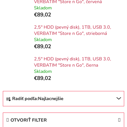
VERBATIM "Store n Go", červená
Skladom
€89,02
2,5" HDD (pevný disk), 1TB, USB 3.0,
VERBATIM "Store n Go", strieborná
Skladom
€89,02
2,5" HDD (pevný disk), 1TB, USB 3.0,
VERBATIM "Store n Go", čierna
Skladom
€89,02
R
Radiť podľa:
Najlacnejšie
a
d
e
OTVORIŤ FILTER
n