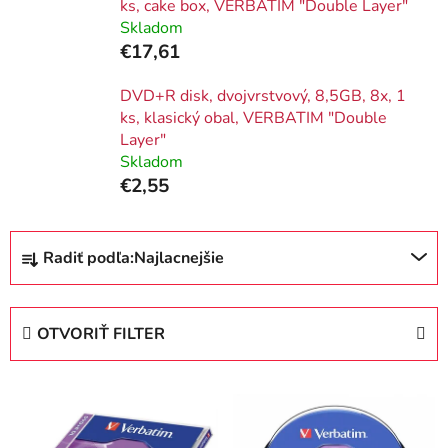
ks, cake box, VERBATIM "Double Layer"
Skladom
€17,61
DVD+R disk, dvojvrstvový, 8,5GB, 8x, 1
ks, klasický obal, VERBATIM "Double
Layer"
Skladom
€2,55
R
Radiť podľa:
Najlacnejšie
a
d
e
OTVORIŤ FILTER
n
i
V
e
ý
p
p