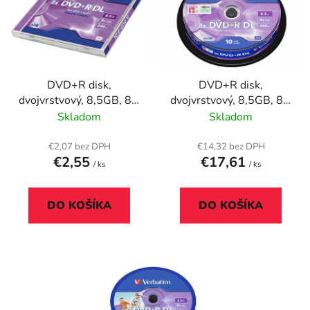
r
i
o
s
d
p
u
r
k
DVD+R disk,
DVD+R disk,
o
t
dvojvrstvový, 8,5GB, 8x,
dvojvrstvový, 8,5GB, 8x,
d
o
1 ks, klasický obal,
10 ks, cake box,
Skladom
Skladom
u
v
VERBATIM "Double
VERBATIM "Double
k
Layer"
Layer"
€2,07 bez DPH
€14,32 bez DPH
t
€2,55
€17,61
/ ks
/ ks
o
v
DO KOŠÍKA
DO KOŠÍKA