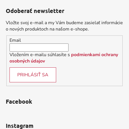
á
á
d
Odoberať newsletter
p
a
ä
c
Vložte svoj e-mail a my Vám budeme zasielať informácie
t
i
o nových produktoch na našom e-shope.
i
e
Email
p
e
r
v
Vložením e-mailu súhlasíte s
podmienkami ochrany
k
osobných údajov
y
v
PRIHLÁSIŤ SA
ý
p
i
s
Facebook
u
Instagram