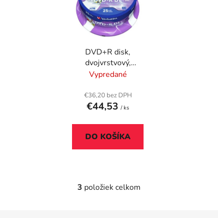
DVD+R disk,
dvojvrstvový,
potlačiteľný, no-ID,
Vypredané
8,5GB, 8x, 25 ks, cake
box, VERBATIM
€36,20 bez DPH
€44,53
"Double Layer"
/ ks
DO KOŠÍKA
3
položiek celkom
O
v
l
Z