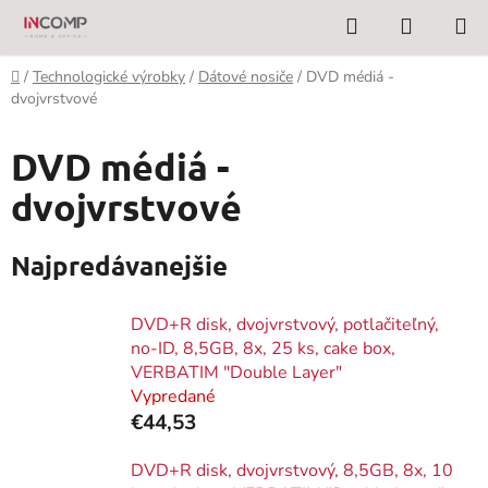
Prejsť
Hľadať
NÁKUP
na
KOŠÍK
obsah
Domov
/
Technologické výrobky
/
Dátové nosiče
/
DVD médiá -
dvojvrstvové
DVD médiá -
dvojvrstvové
Najpredávanejšie
DVD+R disk, dvojvrstvový, potlačiteľný,
no-ID, 8,5GB, 8x, 25 ks, cake box,
VERBATIM "Double Layer"
Vypredané
€44,53
DVD+R disk, dvojvrstvový, 8,5GB, 8x, 10