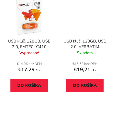
USB kľúč, 128GB, USB
USB kľúč, 128GB, USB
2.0, EMTEC "C410
2.0, VERBATIM
Color", oranžová
"Slider", čierny
Vypredané
Skladom
€14,06 bez DPH
€15,62 bez DPH
€17,29
€19,21
/ ks
/ ks
DO KOŠÍKA
DO KOŠÍKA