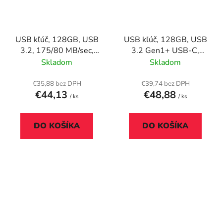
USB kľúč, 128GB, USB
USB kľúč, 128GB, USB
3.2, 175/80 MB/sec,
3.2 Gen1+ USB-C,
VERBATIM "V3 MAX",
hliníkový kryt,
Skladom
Skladom
modro-čierna
MYMEDIA "Dual" (by
VERBATIM)
€35,88 bez DPH
€39,74 bez DPH
€44,13
€48,88
/ ks
/ ks
DO KOŠÍKA
DO KOŠÍKA