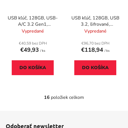
USB kľúč, 128GB, USB-
USB kľúč, 128GB, USB
A/C 3.2 Gen1,
3.2, šifrované,
VERBATIM "Dual
160/130Mb/s,
Vypredané
Vypredané
QuickStick", čierny
VERBATIM "Keypad
Secure"
€40,59 bez DPH
€96,70 bez DPH
€49,93
€118,94
/ ks
/ ks
DO KOŠÍKA
DO KOŠÍKA
16
položiek celkom
O
v
l
Z
á
á
d
Odoberať newsletter