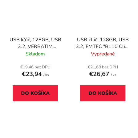
USB kľúč, 128GB, USB
USB kľúč, 128GB, USB
3.2, VERBATIM
3.2, EMTEC "B110 Click
"Pinstripe", čierna
Easy", čierna-fialová
Skladom
Vypredané
€19,46 bez DPH
€21,68 bez DPH
€23,94
€26,67
/ ks
/ ks
DO KOŠÍKA
DO KOŠÍKA