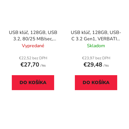
USB kľúč, 128GB, USB
USB kľúč, 128GB, USB-
3.2, 80/25 MB/sec,
C 3.2 Gen1, VERBATIM
VERBATIM "V3",
"Plectra", biely
Vypredané
Skladom
čierno-sivá
€22,52 bez DPH
€23,97 bez DPH
€27,70
€29,48
/ ks
/ ks
DO KOŠÍKA
DO KOŠÍKA