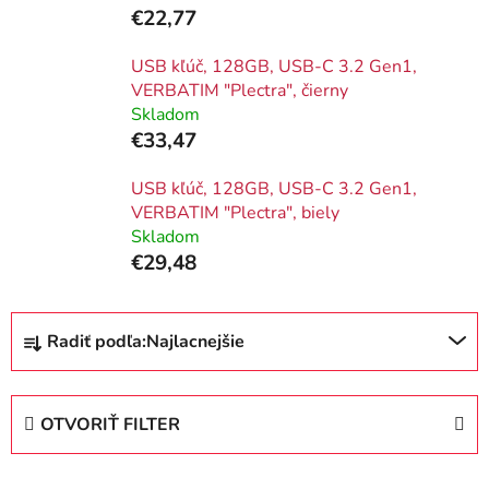
€22,77
USB kľúč, 128GB, USB-C 3.2 Gen1,
VERBATIM "Plectra", čierny
Skladom
€33,47
USB kľúč, 128GB, USB-C 3.2 Gen1,
VERBATIM "Plectra", biely
Skladom
€29,48
R
Radiť podľa:
Najlacnejšie
a
d
e
OTVORIŤ FILTER
n
i