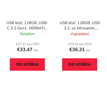
USB kľúč, 128GB, USB-
USB kľúč, 128GB, USB
C 3.2 Gen1, VERBATIM
3.2, so šifrovaním,
"Plectra", čierny
EMTEC "B120 Click
Skladom
Vypredané
Secure"
€27,21 bez DPH
€29,52 bez DPH
€33,47
€36,31
/ ks
/ ks
DO KOŠÍKA
DO KOŠÍKA