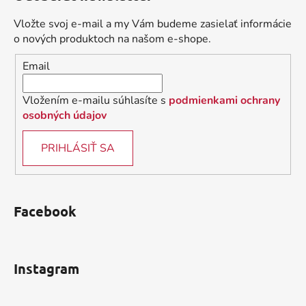
p
a
ä
c
Vložte svoj e-mail a my Vám budeme zasielať informácie
t
i
o nových produktoch na našom e-shope.
i
e
Email
p
e
r
v
Vložením e-mailu súhlasíte s
podmienkami ochrany
k
osobných údajov
y
v
PRIHLÁSIŤ SA
ý
p
i
s
Facebook
u
Instagram