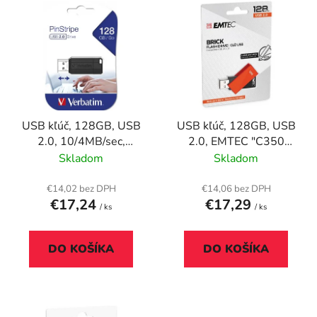
V
e
ý
p
p
r
i
o
s
d
p
u
r
k
USB kľúč, 128GB, USB
USB kľúč, 128GB, USB
o
t
2.0, 10/4MB/sec,
2.0, EMTEC "C350
d
o
VERBATIM "PinStripe",
Brick", oranžová
Skladom
Skladom
u
v
čierny
k
€14,02 bez DPH
€14,06 bez DPH
t
€17,24
€17,29
/ ks
/ ks
o
v
DO KOŠÍKA
DO KOŠÍKA