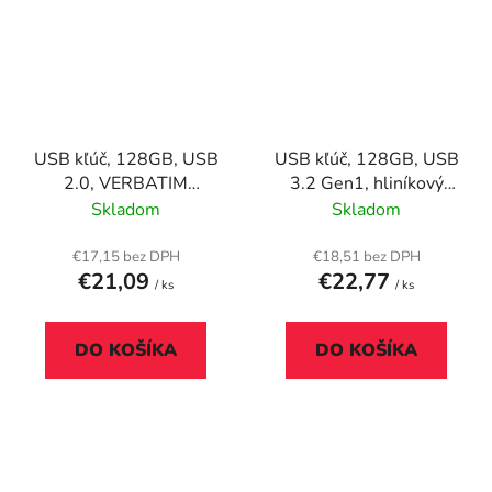
USB kľúč, 128GB, USB
USB kľúč, 128GB, USB
2.0, VERBATIM
3.2 Gen1, hliníkový
"Databar", sivý
kryt, MYMEDIA "Alu"
Skladom
Skladom
(by VERBATIM)
€17,15 bez DPH
€18,51 bez DPH
€21,09
€22,77
/ ks
/ ks
DO KOŠÍKA
DO KOŠÍKA