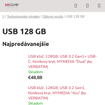
Prejsť
Hľadať
NÁKUP
na
KOŠÍK
obsah
Domov
/
Technologické výrobky
/
Dátové nosiče
/
USB 128 GB
USB 128 GB
Najpredávanejšie
USB kľúč, 128GB, USB 3.2 Gen1+ USB-
C, hliníkový kryt, MYMEDIA "Dual" (by
VERBATIM)
Skladom
€48,88
USB kľúč, 128GB, USB 3.2 Gen1,
hliníkový kryt, MYMEDIA "Alu" (by
VERBATIM)
Skladom