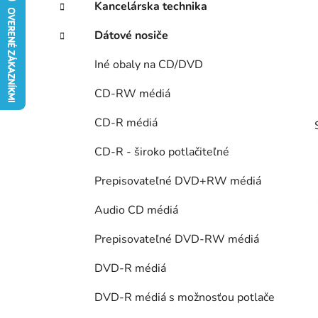
ý
Kancelárska technika
ó
p
r
Dátové nosiče
i
a
e
n
Iné obaly na CD/DVD
e
CD-RW médiá
l
CD-R médiá
CD-R - široko potlačiteľné
Prepisovateľné DVD+RW médiá
Audio CD médiá
Prepisovateľné DVD-RW médiá
DVD-R médiá
DVD-R médiá s možnosťou potlače