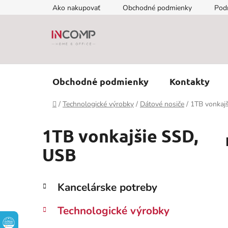
Prejsť
Ako nakupovať
Obchodné podmienky
Pod
na
obsah
Obchodné podmienky
Kontakty
Domov
/
Technologické výrobky
/
Dátové nosiče
/
1TB vonkaj
1TB vonkajšie SSD,
USB
B
K
Preskočiť
Kancelárske potreby
a
kategórie
o
t
č
Technologické výrobky
e
n
g