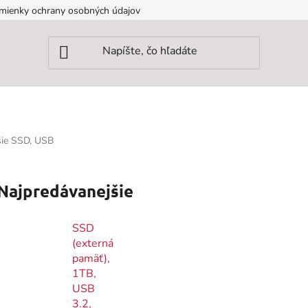
mienky ochrany osobných údajov
šie SSD, USB
Najpredávanejšie
SSD
(externá
pamäť),
1TB,
USB
3.2,