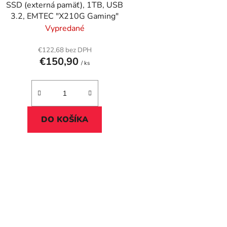
SSD (externá pamäť), 1TB, USB
u
3.2, EMTEC "X210G Gaming"
k
Vypredané
t
o
€122,68 bez DPH
€150,90
v
/ ks
DO KOŠÍKA
O
v
l
á
d
a