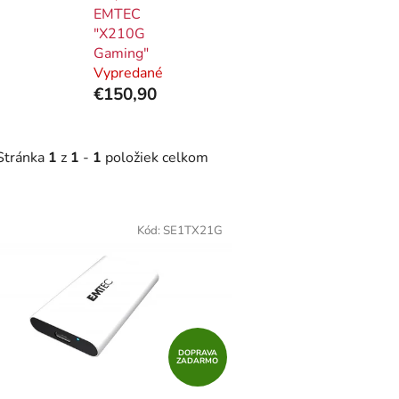
EMTEC
"X210G
Gaming"
Vypredané
€150,90
Stránka
1
z
1
-
1
položiek celkom
V
ý
Kód:
SE1TX21G
p
i
s
p
r
DOPRAVA
ZADARMO
o
d