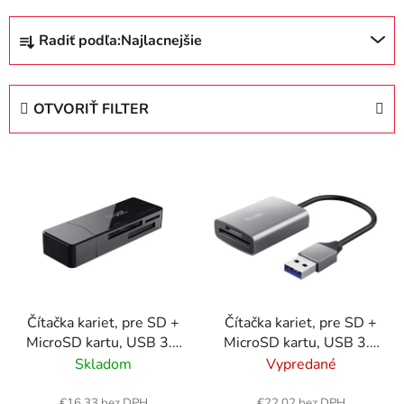
R
Radiť podľa:
Najlacnejšie
a
d
e
OTVORIŤ FILTER
n
i
V
e
ý
p
p
r
i
o
s
d
p
u
r
k
Čítačka kariet, pre SD +
Čítačka kariet, pre SD +
o
t
MicroSD kartu, USB 3.2
MicroSD kartu, USB 3.2
d
o
gen1, "TRUST Nanga",
gen1, "TRUST Dalyx",
Skladom
Vypredané
u
v
čierna
strieborná
k
€16,33 bez DPH
€22,02 bez DPH