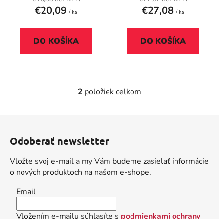
t
€20,09
€27,08
/ ks
/ ks
o
v
DO KOŠÍKA
DO KOŠÍKA
2
položiek celkom
O
v
l
Z
á
á
d
Odoberať newsletter
p
a
ä
c
Vložte svoj e-mail a my Vám budeme zasielať informácie
t
i
o nových produktoch na našom e-shope.
i
e
Email
p
e
r
v
Vložením e-mailu súhlasíte s
podmienkami ochrany