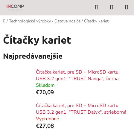
Prejsť
Hľadať
NÁKUP
na
KOŠÍK
obsah
Domov
/
Technologické výrobky
/
Dátové nosiče
/
Čítačky kariet
Čítačky kariet
Najpredávanejšie
Čítačka kariet, pre SD + MicroSD kartu,
USB 3.2 gen1, "TRUST Nanga", čierna
Skladom
€20,09
Čítačka kariet, pre SD + MicroSD kartu,
USB 3.2 gen1, "TRUST Dalyx", strieborná
Vypredané
€27,08