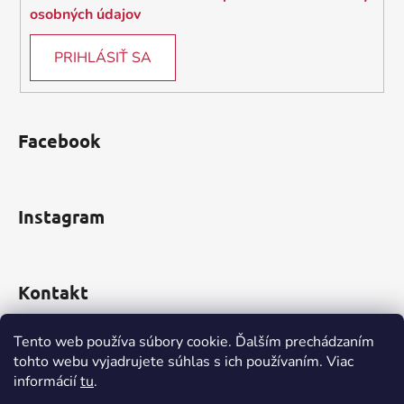
k
osobných údajov
y
v
PRIHLÁSIŤ SA
ý
p
i
s
Facebook
u
Instagram
Kontakt
obchod
@
incomp.sk
Tento web používa súbory cookie. Ďalším prechádzaním
tohto webu vyjadrujete súhlas s ich používaním. Viac
0910 999 552
informácií
tu
.