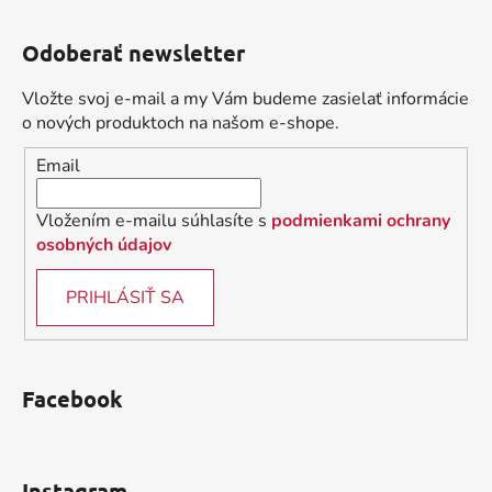
l
Z
á
á
d
Odoberať newsletter
p
a
ä
c
Vložte svoj e-mail a my Vám budeme zasielať informácie
t
i
o nových produktoch na našom e-shope.
i
e
Email
p
e
r
v
Vložením e-mailu súhlasíte s
podmienkami ochrany
k
osobných údajov
y
v
PRIHLÁSIŤ SA
ý
p
i
s
Facebook
u
Instagram