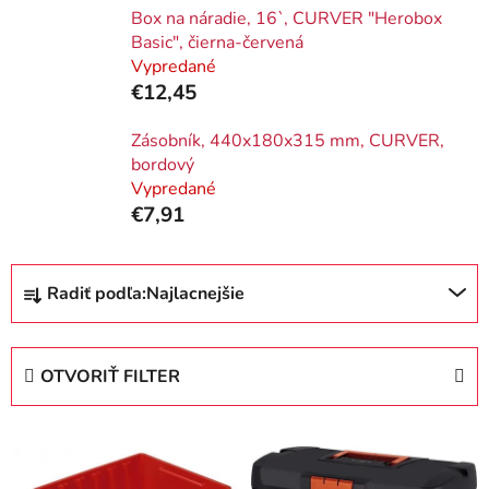
Box na náradie, 16`, CURVER "Herobox
Basic", čierna-červená
Vypredané
€12,45
Zásobník, 440x180x315 mm, CURVER,
bordový
Vypredané
€7,91
R
Radiť podľa:
Najlacnejšie
a
d
e
OTVORIŤ FILTER
n
i
V
e
ý
p