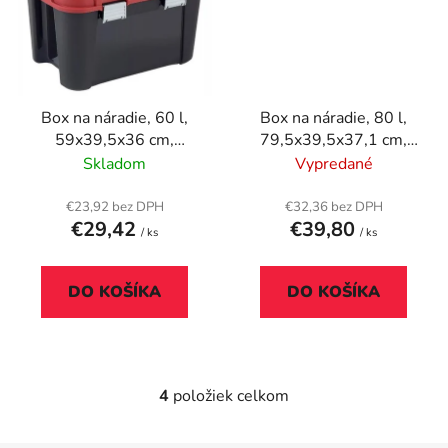
Box na náradie, 60 l,
Box na náradie, 80 l,
59x39,5x36 cm,
79,5x39,5x37,1 cm,
CURVER "Totem",
CURVER "Totem",
Skladom
Vypredané
čierny-červený
čierny-červený
€23,92 bez DPH
€32,36 bez DPH
€29,42
€39,80
/ ks
/ ks
DO KOŠÍKA
DO KOŠÍKA
4
položiek celkom
O
v