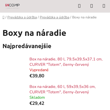
Prejsť
Hľadať
NÁKUP
na
KOŠÍK
obsah
Domov
/
Prevádzka a údržba
/
Prevádzka a údržba
/
Boxy na náradie
Boxy na náradie
Najpredávanejšie
Box na náradie, 80 l, 79,5x39,5x37,1 cm,
CURVER "Totem", čierny-červený
Vypredané
€39,80
Box na náradie, 60 l, 59x39,5x36 cm,
CURVER "Totem", čierny-červený
Skladom
€29,42