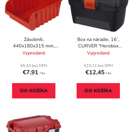
p
r
i
o
s
d
p
u
r
k
Zásobník,
Box na náradie, 16`,
o
t
440x180x315 mm,
CURVER "Herobox
d
o
CURVER, bordový
Basic", čierna-červená
Vypredané
Vypredané
u
v
k
€6,43 bez DPH
€10,12 bez DPH
t
€7,91
€12,45
/ ks
/ ks
o
v
DO KOŠÍKA
DO KOŠÍKA