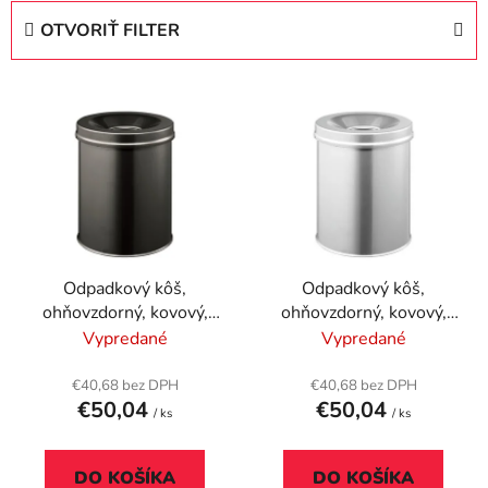
e
OTVORIŤ FILTER
n
i
V
e
ý
p
p
r
i
o
s
d
p
u
r
k
Odpadkový kôš,
Odpadkový kôš,
o
t
ohňovzdorný, kovový,
ohňovzdorný, kovový,
d
o
okrúhly, DURABLE
okrúhly, DURABLE
Vypredané
Vypredané
u
v
"Safe", čierna
"Safe", strieborná
k
€40,68 bez DPH
€40,68 bez DPH
t
€50,04
€50,04
/ ks
/ ks
o
v
DO KOŠÍKA
DO KOŠÍKA