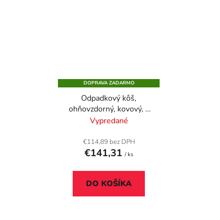
DOPRAVA ZADARMO
Odpadkový kôš,
ohňovzdorný, kovový, s
vyberateľným
Vypredané
popolníkom, VEPA
BINS, sivá
€114,89 bez DPH
€141,31
/ ks
DO KOŠÍKA