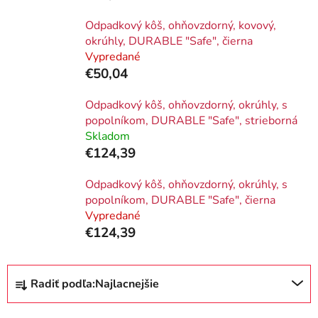
Odpadkový kôš, ohňovzdorný, kovový,
okrúhly, DURABLE "Safe", čierna
Vypredané
€50,04
Odpadkový kôš, ohňovzdorný, okrúhly, s
popolníkom, DURABLE "Safe", strieborná
Skladom
€124,39
Odpadkový kôš, ohňovzdorný, okrúhly, s
popolníkom, DURABLE "Safe", čierna
Vypredané
€124,39
R
Radiť podľa:
Najlacnejšie
a
d