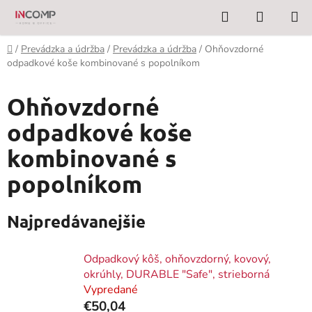
Prejsť
Hľadať
NÁKUP
na
KOŠÍK
obsah
Domov
/
Prevádzka a údržba
/
Prevádzka a údržba
/
Ohňovzdorné
odpadkové koše kombinované s popolníkom
Ohňovzdorné
odpadkové koše
kombinované s
popolníkom
Najpredávanejšie
Odpadkový kôš, ohňovzdorný, kovový,
okrúhly, DURABLE "Safe", strieborná
Vypredané
€50,04