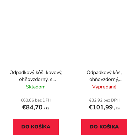
Odpadkový kôš, kovový,
Odpadkový kôš,
ohňovzdorný, s
ohňovzdorný,
vyberateľným
nehrdzavejúca oceľ, s
Skladom
Vypredané
popolníkom, nerezová
popolníkom, VEPA
oceľ, 25x58 cm
BINS, strieborná
€68,86 bez DPH
€82,92 bez DPH
€84,70
€101,99
/ ks
/ ks
DO KOŠÍKA
DO KOŠÍKA