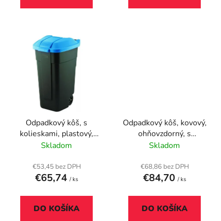
Odpadkový kôš, s
Odpadkový kôš, kovový,
kolieskami, plastový,
ohňovzdorný, s
110 l, CURVER, modrá/
vyberateľným
Skladom
Skladom
čierna
popolníkom, 25x58 cm,
čierna
€53,45 bez DPH
€68,86 bez DPH
€65,74
€84,70
/ ks
/ ks
DO KOŠÍKA
DO KOŠÍKA