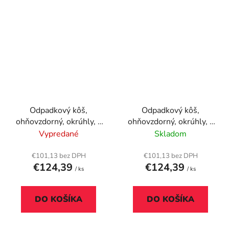
Odpadkový kôš,
Odpadkový kôš,
ohňovzdorný, okrúhly, s
ohňovzdorný, okrúhly, s
popolníkom, DURABLE
popolníkom, DURABLE
Vypredané
Skladom
"Safe", čierna
"Safe", strieborná
€101,13 bez DPH
€101,13 bez DPH
€124,39
€124,39
/ ks
/ ks
DO KOŠÍKA
DO KOŠÍKA