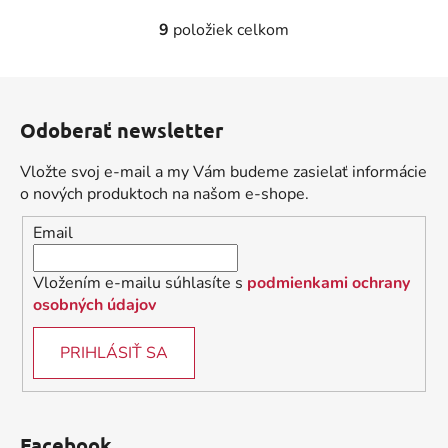
9
položiek celkom
O
v
l
Z
á
á
d
Odoberať newsletter
p
a
ä
c
Vložte svoj e-mail a my Vám budeme zasielať informácie
t
i
o nových produktoch na našom e-shope.
i
e
Email
p
e
r
v
Vložením e-mailu súhlasíte s
podmienkami ochrany
k
osobných údajov
y
v
PRIHLÁSIŤ SA
ý
p
i
s
Facebook