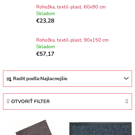
Rohožka, textil-plast, 60x90 cm
Skladom
€23,28
Rohožka, textil-plast, 90x150 cm
Skladom
€57,17
R
Radiť podľa:
Najlacnejšie
a
d
e
OTVORIŤ FILTER
n
i
V
e
ý
p