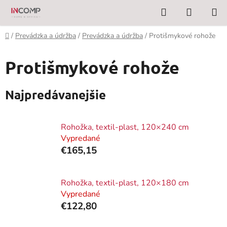
Prejsť
Hľadať
NÁKUP
na
KOŠÍK
obsah
Domov
/
Prevádzka a údržba
/
Prevádzka a údržba
/
Protišmykové rohože
Protišmykové rohože
Najpredávanejšie
Rohožka, textil-plast, 120×240 cm
Vypredané
€165,15
Rohožka, textil-plast, 120×180 cm
Vypredané
€122,80