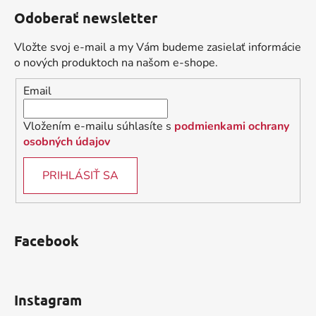
á
á
d
Odoberať newsletter
p
a
ä
c
Vložte svoj e-mail a my Vám budeme zasielať informácie
t
i
o nových produktoch na našom e-shope.
i
e
Email
p
e
r
v
Vložením e-mailu súhlasíte s
podmienkami ochrany
k
osobných údajov
y
v
PRIHLÁSIŤ SA
ý
p
i
s
Facebook
u
Instagram