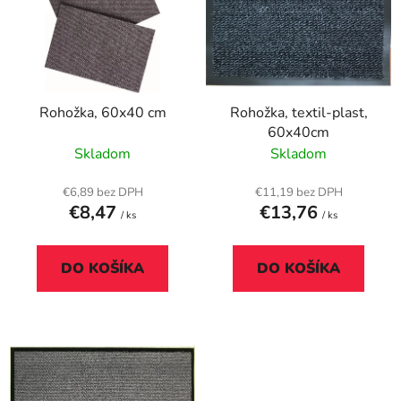
p
r
i
o
s
d
p
u
r
k
Rohožka, 60x40 cm
Rohožka, textil-plast,
o
t
60x40cm
d
o
Skladom
Skladom
u
v
k
€6,89 bez DPH
€11,19 bez DPH
t
€8,47
€13,76
/ ks
/ ks
o
v
DO KOŠÍKA
DO KOŠÍKA