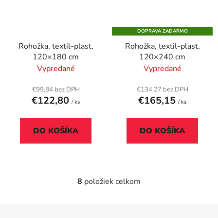
DOPRAVA ZADARMO
Rohožka, textil-plast,
Rohožka, textil-plast,
120×180 cm
120×240 cm
Vypredané
Vypredané
€99,84 bez DPH
€134,27 bez DPH
€122,80
€165,15
/ ks
/ ks
DO KOŠÍKA
DO KOŠÍKA
8
položiek celkom
O
v
l
Z