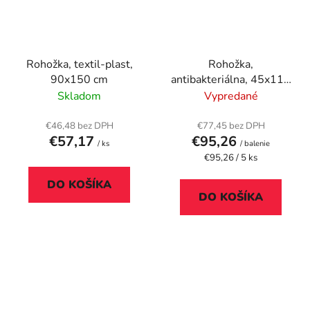
Rohožka, textil-plast,
Rohožka,
90x150 cm
antibakteriálna, 45x115
cm, 5x30 dlaždíc, modrá
Skladom
Vypredané
€46,48 bez DPH
€77,45 bez DPH
€57,17
€95,26
/ ks
/ balenie
Jednotková
€95,26 / 5 ks
cena:
DO KOŠÍKA
DO KOŠÍKA