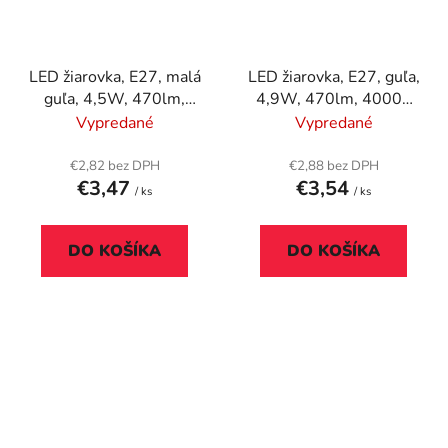
LED žiarovka, E27, malá
LED žiarovka, E27, guľa,
guľa, 4,5W, 470lm,
4,9W, 470lm, 4000K
2700K (MF), SYLVANIA
(HF), SYLVANIA
Vypredané
Vypredané
"ToLEDo"
"ToLEDo"
€2,82 bez DPH
€2,88 bez DPH
€3,47
€3,54
/ ks
/ ks
DO KOŠÍKA
DO KOŠÍKA