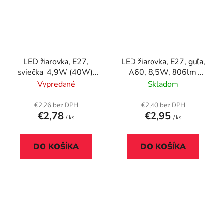
LED žiarovka, E27,
LED žiarovka, E27, guľa,
sviečka, 4,9W (40W),
A60, 8,5W, 806lm,
470lm, 4000K,
2700K (MF), OSRAM
Vypredané
Skladom
ENERGIZER
"Value"
€2,26 bez DPH
€2,40 bez DPH
€2,78
€2,95
/ ks
/ ks
DO KOŠÍKA
DO KOŠÍKA