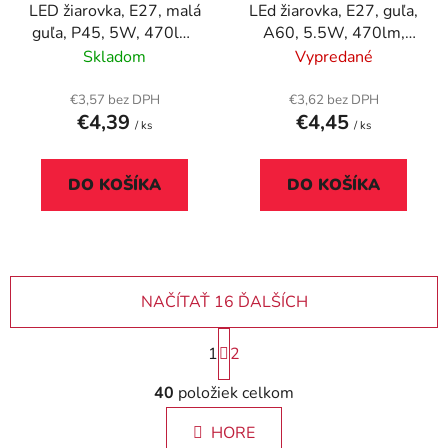
LED žiarovka, E27, malá
LEd žiarovka, E27, guľa,
guľa, P45, 5W, 470lm,
A60, 5.5W, 470lm,
2700K, PHILIPS
2700K, PHILIPS
Skladom
Vypredané
"CorePro"
"CorePro"
€3,57 bez DPH
€3,62 bez DPH
€4,39
€4,45
/ ks
/ ks
DO KOŠÍKA
DO KOŠÍKA
NAČÍTAŤ 16 ĎALŠÍCH
S
1
2
t
r
O
40
položiek celkom
á
v
n
l
k
HORE
á