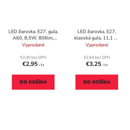
LED žiarovka, E27, guľa,
LED žiarovka, E27,
A60, 8,5W, 806lm,
klasická guľa, 11,1 W
4000K (HF), OSRAM
(75W), 1055lm,
Vypredané
Vypredané
"Value"
3000K, ENERGIZER
€2,40 bez DPH
€2,64 bez DPH
€2,95
€3,25
/ ks
/ ks
DO KOŠÍKA
DO KOŠÍKA