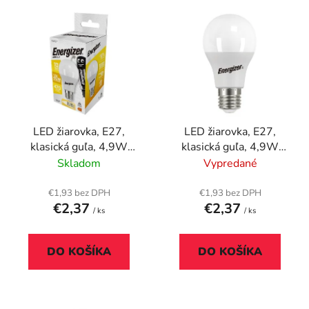
V
e
ý
p
p
r
i
o
s
d
p
u
r
k
LED žiarovka, E27,
LED žiarovka, E27,
o
t
klasická guľa, 4,9W
klasická guľa, 4,9W
d
o
(40W), 470lm, 3000K,
(40W), 470lm, 4000K,
Skladom
Vypredané
u
v
ENERGIZER
ENERGIZER
k
€1,93 bez DPH
€1,93 bez DPH
t
€2,37
€2,37
/ ks
/ ks
o
v
DO KOŠÍKA
DO KOŠÍKA