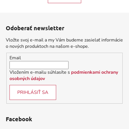
o
d
v
a
a
Z
c
n
á
i
i
Odoberať newsletter
e
p
e
p
ä
Vložte svoj e-mail a my Vám budeme zasielať informácie
r
t
o nových produktoch na našom e-shope.
v
i
k
Email
e
y
v
Vložením e-mailu súhlasíte s
podmienkami ochrany
ý
osobných údajov
p
i
PRIHLÁSIŤ SA
s
u
Facebook