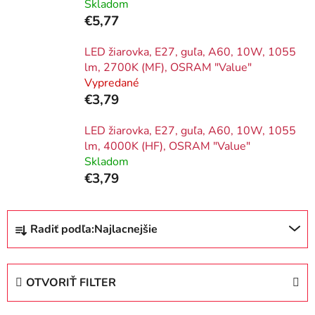
Skladom
€5,77
LED žiarovka, E27, guľa, A60, 10W, 1055
lm, 2700K (MF), OSRAM "Value"
Vypredané
€3,79
LED žiarovka, E27, guľa, A60, 10W, 1055
lm, 4000K (HF), OSRAM "Value"
Skladom
€3,79
R
Radiť podľa:
Najlacnejšie
a
d
e
OTVORIŤ FILTER
n
i