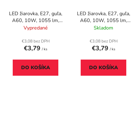
LED žiarovka, E27, guľa,
LED žiarovka, E27, guľa,
A60, 10W, 1055 lm,
A60, 10W, 1055 lm,
2700K (MF), OSRAM
4000K (HF), OSRAM
Vypredané
Skladom
"Value"
"Value"
€3,08 bez DPH
€3,08 bez DPH
€3,79
€3,79
/ ks
/ ks
DO KOŠÍKA
DO KOŠÍKA