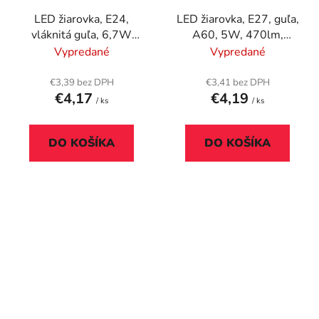
LED žiarovka, E24,
LED žiarovka, E27, guľa,
vláknitá guľa, 6,7W
A60, 5W, 470lm,
(60W), 806lm, 2700K,
3000K, PHILIPS
Vypredané
Vypredané
ENERGIZER
"CorePro"
€3,39 bez DPH
€3,41 bez DPH
€4,17
€4,19
/ ks
/ ks
DO KOŠÍKA
DO KOŠÍKA