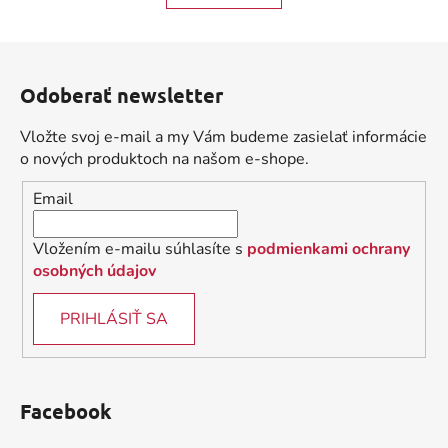
o
d
v
a
a
Z
c
n
á
i
i
Odoberať newsletter
e
p
e
p
ä
Vložte svoj e-mail a my Vám budeme zasielať informácie
r
t
o nových produktoch na našom e-shope.
v
i
k
Email
e
y
v
Vložením e-mailu súhlasíte s
podmienkami ochrany
ý
osobných údajov
p
i
PRIHLÁSIŤ SA
s
u
Facebook