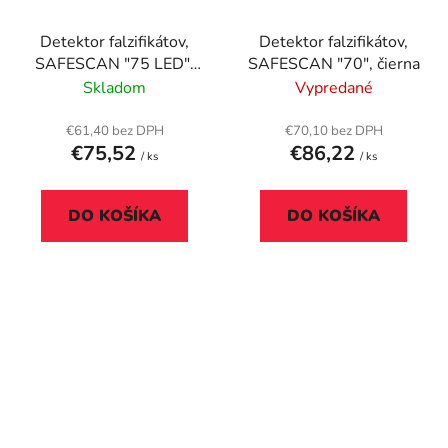
Detektor falzifikátov,
Detektor falzifikátov,
SAFESCAN "75 LED",
SAFESCAN "70", čierna
čierny
Skladom
Vypredané
€61,40 bez DPH
€70,10 bez DPH
€75,52
€86,22
/ ks
/ ks
DO KOŠÍKA
DO KOŠÍKA