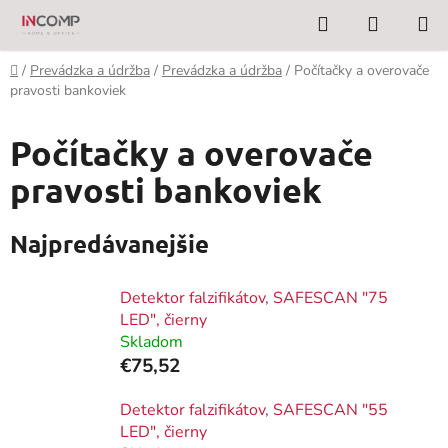
Prejsť
Hľadať
NÁKUP
na
KOŠÍK
obsah
Domov
/
Prevádzka a údržba
/
Prevádzka a údržba
/
Počítačky a overovače
pravosti bankoviek
Počítačky a overovače
pravosti bankoviek
Najpredávanejšie
Detektor falzifikátov, SAFESCAN "75
LED", čierny
Skladom
€75,52
Detektor falzifikátov, SAFESCAN "55
LED", čierny