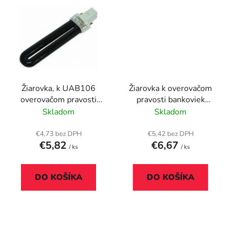
Žiarovka, k UAB106
Žiarovka k overovačom
overovačom pravosti
pravosti bankoviek
bankoviek
UAB109
Skladom
Skladom
€4,73 bez DPH
€5,42 bez DPH
€5,82
€6,67
/ ks
/ ks
DO KOŠÍKA
DO KOŠÍKA