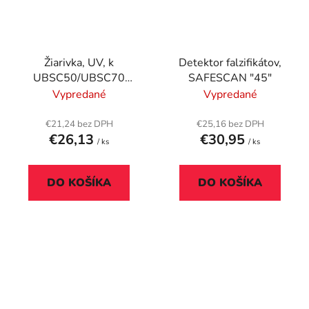
Žiarivka, UV, k
Detektor falzifikátov,
UBSC50/UBSC70
SAFESCAN "45"
detektorom falzifikátov,
Vypredané
Vypredané
SAFESCAN
€21,24 bez DPH
€25,16 bez DPH
€26,13
€30,95
/ ks
/ ks
DO KOŠÍKA
DO KOŠÍKA