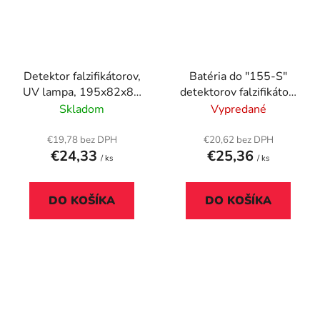
Detektor falzifikátorov,
Batéria do "155-S"
UV lampa, 195x82x82
detektorov falzifikátov,
mm, CASHTECH
SAFESCAN
Skladom
Vypredané
"DL106"
€19,78 bez DPH
€20,62 bez DPH
€24,33
€25,36
/ ks
/ ks
DO KOŠÍKA
DO KOŠÍKA