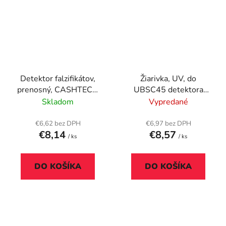
Detektor falzifikátov,
Žiarivka, UV, do
prenosný, CASHTECH
UBSC45 detektora
"DL01"
falzifikátov, SAFESCAN
Skladom
Vypredané
€6,62 bez DPH
€6,97 bez DPH
€8,14
€8,57
/ ks
/ ks
DO KOŠÍKA
DO KOŠÍKA