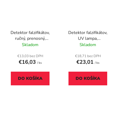
Detektor falzifikátov,
Detektor falzifikátov,
ručný, prenosný,
UV lampa,
SAFESCAN "40H"
270x120x105 mm,
Skladom
Skladom
CASHTECH "DL103"
€13,03 bez DPH
€18,71 bez DPH
€16,03
€23,01
/ ks
/ ks
DO KOŠÍKA
DO KOŠÍKA