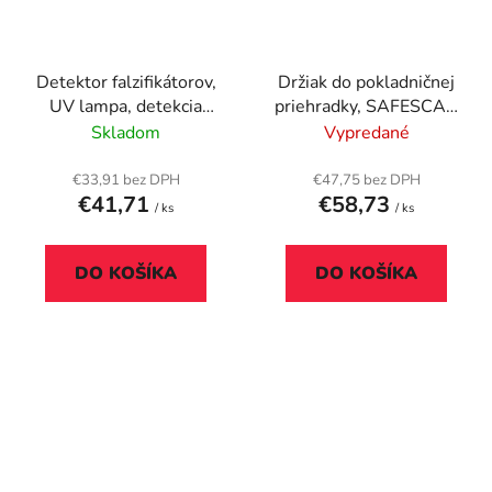
Detektor falzifikátorov,
Držiak do pokladničnej
UV lampa, detekcia
priehradky, SAFESCAN
vodotlače, CASHTECH
"4141T2"
Skladom
Vypredané
"DL109"
€33,91 bez DPH
€47,75 bez DPH
€41,71
€58,73
/ ks
/ ks
DO KOŠÍKA
DO KOŠÍKA