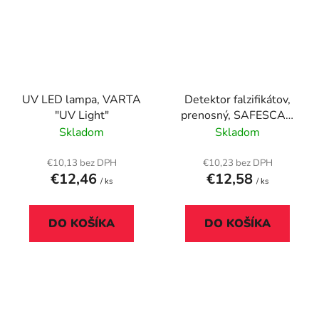
UV LED lampa, VARTA
Detektor falzifikátov,
"UV Light"
prenosný, SAFESCAN
"35"
Skladom
Skladom
€10,13 bez DPH
€10,23 bez DPH
€12,46
€12,58
/ ks
/ ks
DO KOŠÍKA
DO KOŠÍKA