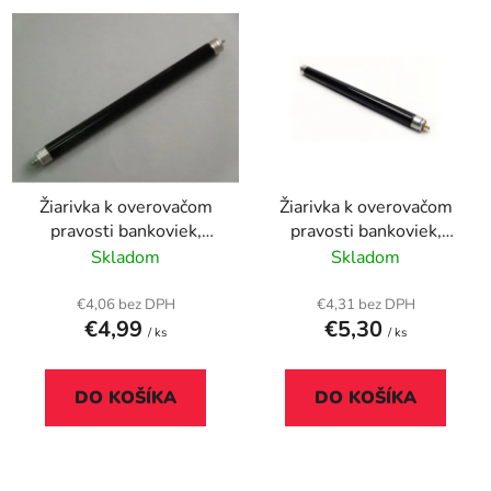
V
e
ý
p
p
r
i
o
s
d
p
u
r
k
Žiarivka k overovačom
Žiarivka k overovačom
o
t
pravosti bankoviek,
pravosti bankoviek,
d
o
UADL01
UADL103
Skladom
Skladom
u
v
k
€4,06 bez DPH
€4,31 bez DPH
t
€4,99
€5,30
/ ks
/ ks
o
v
DO KOŠÍKA
DO KOŠÍKA