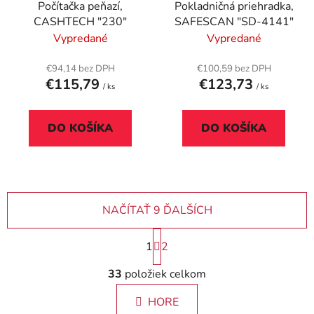
Počítačka peňazí,
Pokladničná priehradka,
CASHTECH "230"
SAFESCAN "SD-4141"
Vypredané
Vypredané
€94,14 bez DPH
€100,59 bez DPH
€115,79
€123,73
/ ks
/ ks
DO KOŠÍKA
DO KOŠÍKA
NAČÍTAŤ 9 ĎALŠÍCH
S
1
2
t
r
O
33
položiek celkom
á
v
n
l
k
HORE
á