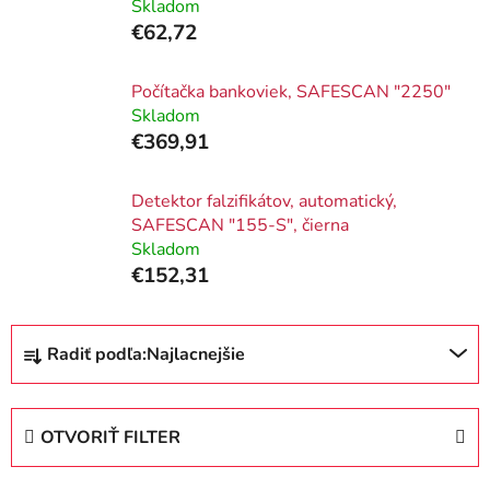
Skladom
€62,72
Počítačka bankoviek, SAFESCAN "2250"
Skladom
€369,91
Detektor falzifikátov, automatický,
SAFESCAN "155-S", čierna
Skladom
€152,31
R
Radiť podľa:
Najlacnejšie
a
d
e
OTVORIŤ FILTER
n
i