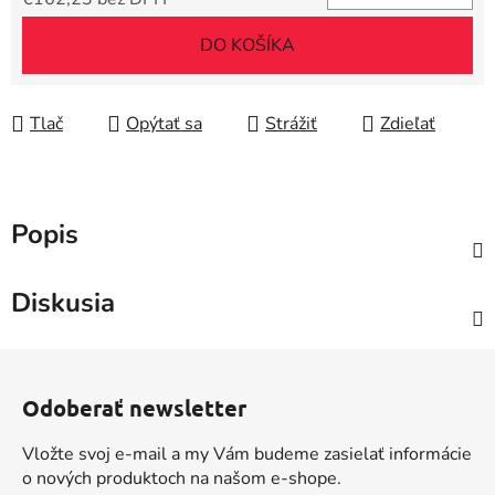
Jednotková cena:
DO KOŠÍKA
Tlač
Opýtať sa
Strážiť
Zdieľať
Popis
Diskusia
Z
á
Odoberať newsletter
p
ä
Vložte svoj e-mail a my Vám budeme zasielať informácie
t
o nových produktoch na našom e-shope.