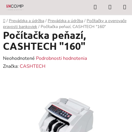
Prejsť
Hľadať
NÁKUP
na
KOŠÍK
obsah
Domov
/
Prevádzka a údržba
/
Prevádzka a údržba
/
Počítačky a overovače
pravosti bankoviek
/
Počítačka peňazí, CASHTECH "160"
Počítačka peňazí,
CASHTECH "160"
Priemerné
Neohodnotené
Podrobnosti hodnotenia
hodnotenie
Značka:
CASHTECH
produktu
je
0,0
z
5
hviezdičiek.