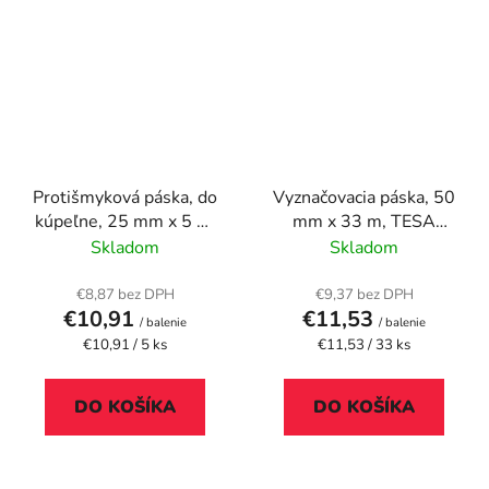
Protišmyková páska, do
Vyznačovacia páska, 50
kúpeľne, 25 mm x 5 m,
mm x 33 m, TESA
TESA "Anti-Slip",
"Professional", červená
Skladom
Skladom
priehľadná
€8,87 bez DPH
€9,37 bez DPH
€10,91
€11,53
/ balenie
/ balenie
Jednotková
Jednotková
€10,91 / 5 ks
€11,53 / 33 ks
cena:
cena:
DO KOŠÍKA
DO KOŠÍKA