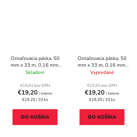
Označovacia páska, 50
Označovacia páska, 50
mm x 33 m, 0,16 mm,
mm x 33 m, 0,16 mm,
DURABLE
DURABLE
Skladom
Vypredané
"DURALINE", červená
"DURALINE", modrá
€15,61 bez DPH
€15,61 bez DPH
€19,20
€19,20
/ balenie
/ balenie
Jednotková
Jednotková
€19,20 / 33 ks
€19,20 / 33 ks
cena:
cena:
DO KOŠÍKA
DO KOŠÍKA