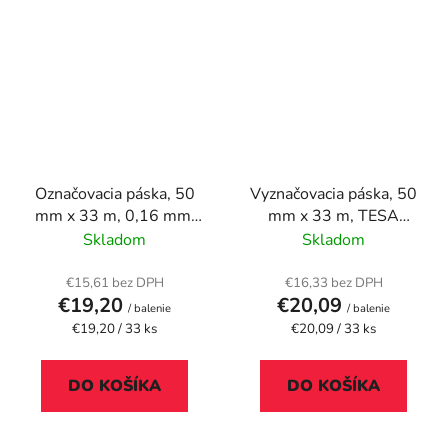
Označovacia páska, 50
Vyznačovacia páska, 50
mm x 33 m, 0,16 mm,
mm x 33 m, TESA
DURABLE
"Professional
Skladom
Skladom
"DURALINE", žltá-
Premium", žltá
čierna
€15,61 bez DPH
€16,33 bez DPH
€19,20
€20,09
/ balenie
/ balenie
Jednotková
Jednotková
€19,20 / 33 ks
€20,09 / 33 ks
cena:
cena:
DO KOŠÍKA
DO KOŠÍKA