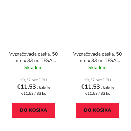
Vyznačovacia páska, 50
Vyznačovacia páska, 50
mm x 33 m, TESA
mm x 33 m, TESA
"Professional", modrá
"Professional", zelená
Skladom
Skladom
€9,37 bez DPH
€9,37 bez DPH
€11,53
€11,53
/ balenie
/ balenie
Jednotková
Jednotková
€11,53 / 33 ks
€11,53 / 33 ks
cena:
cena:
DO KOŠÍKA
DO KOŠÍKA