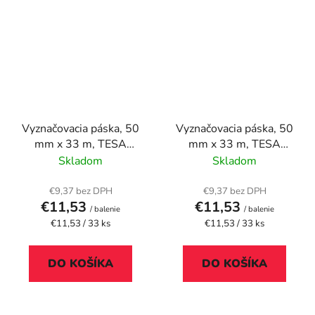
Vyznačovacia páska, 50
Vyznačovacia páska, 50
mm x 33 m, TESA
mm x 33 m, TESA
"Professional",
"Professional", čierna/
Skladom
Skladom
červená/biela
žltá
€9,37 bez DPH
€9,37 bez DPH
€11,53
€11,53
/ balenie
/ balenie
Jednotková
Jednotková
€11,53 / 33 ks
€11,53 / 33 ks
cena:
cena:
DO KOŠÍKA
DO KOŠÍKA