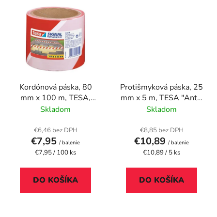
Kordónová páska, 80
Protišmyková páska, 25
mm x 100 m, TESA,
mm x 5 m, TESA "Anti-
červená/biela
slip", čierna
Skladom
Skladom
€6,46 bez DPH
€8,85 bez DPH
€7,95
€10,89
/ balenie
/ balenie
Jednotková
Jednotková
€7,95 / 100 ks
€10,89 / 5 ks
cena:
cena:
DO KOŠÍKA
DO KOŠÍKA