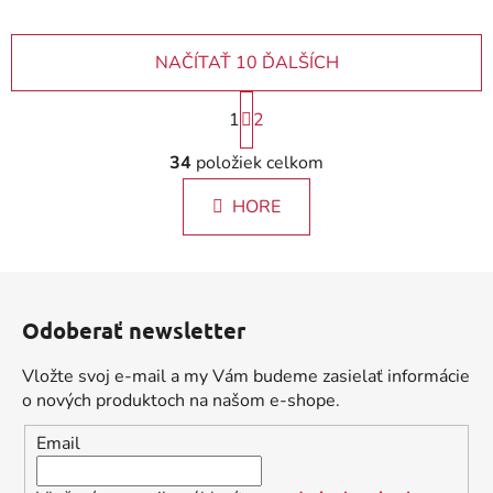
NAČÍTAŤ 10 ĎALŠÍCH
S
1
2
t
r
O
34
položiek celkom
á
v
n
l
k
HORE
á
o
d
v
a
a
Z
c
n
á
i
i
Odoberať newsletter
e
p
e
p
ä
Vložte svoj e-mail a my Vám budeme zasielať informácie
r
t
o nových produktoch na našom e-shope.
v
i
k
Email
e
y
v