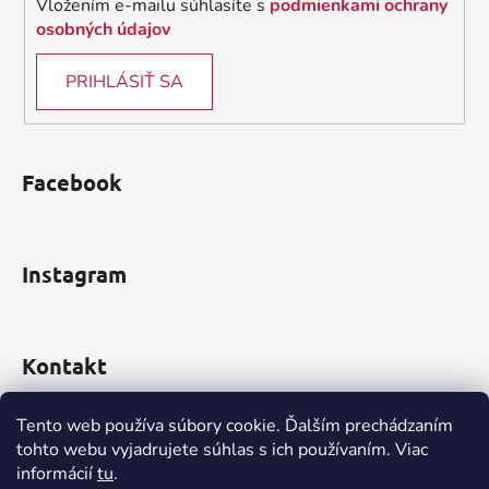
Vložením e-mailu súhlasíte s
podmienkami ochrany
ý
osobných údajov
p
i
PRIHLÁSIŤ SA
s
u
Facebook
Instagram
Kontakt
obchod
@
incomp.sk
Tento web používa súbory cookie. Ďalším prechádzaním
tohto webu vyjadrujete súhlas s ich používaním. Viac
informácií
tu
.
0910 999 552