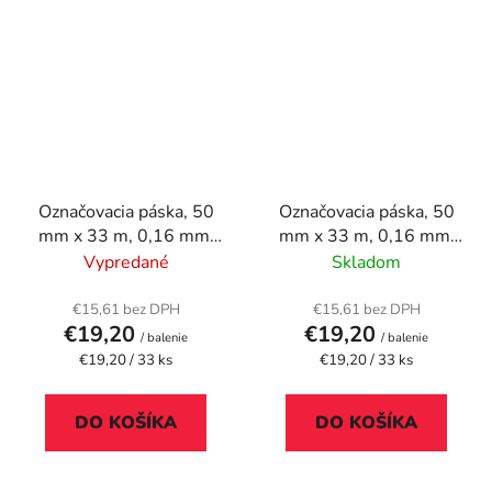
Označovacia páska, 50
Označovacia páska, 50
mm x 33 m, 0,16 mm,
mm x 33 m, 0,16 mm,
DURABLE
DURABLE
Vypredané
Skladom
"DURALINE", zelená
"DURALINE", žltá
€15,61 bez DPH
€15,61 bez DPH
€19,20
€19,20
/ balenie
/ balenie
Jednotková
Jednotková
€19,20 / 33 ks
€19,20 / 33 ks
cena:
cena:
DO KOŠÍKA
DO KOŠÍKA