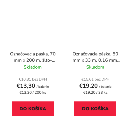
Označovacia páska, 70
Označovacia páska, 50
mm x 200 m, žlto-
mm x 33 m, 0,16 mm,
čierna
DURABLE
Skladom
Skladom
"DURALINE", biela
€10,81 bez DPH
€15,61 bez DPH
€13,30
€19,20
/ balenie
/ balenie
Jednotková
Jednotková
€13,30 / 200 ks
€19,20 / 33 ks
cena:
cena:
DO KOŠÍKA
DO KOŠÍKA