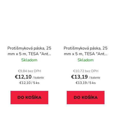
Protišmyková páska, 25
Protišmyková páska, 25
mm x 5 m, TESA "Anti-
mm x 5 m, TESA "Anti-
slip", priesvitná
Slip", fluoreskujúca
Skladom
Skladom
€9,84 bez DPH
€10,72 bez DPH
€12,10
€13,19
/ balenie
/ balenie
Jednotková
Jednotková
€12,10 / 5 ks
€13,19 / 5 ks
cena:
cena:
DO KOŠÍKA
DO KOŠÍKA