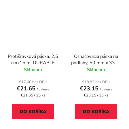
Protišmyková páska, 2,5
Označovacia páska na
cmx15 m, DURABLE
podlahy, 50 mm x 33 m,
"DURALINE®", čierna
TESA "Professional
Skladom
Skladom
Premium", čierna-žltá
€17,60 bez DPH
€18,82 bez DPH
€21,65
€23,15
/ balenie
/ balenie
Jednotková
Jednotková
€21,65 / 15 ks
€23,15 / 33 ks
cena:
cena:
DO KOŠÍKA
DO KOŠÍKA