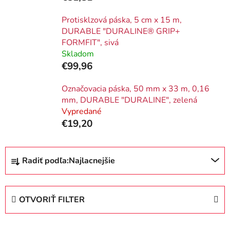
Protisklzová páska, 5 cm x 15 m,
DURABLE "DURALINE® GRIP+
FORMFIT", sivá
Skladom
€99,96
Označovacia páska, 50 mm x 33 m, 0,16
mm, DURABLE "DURALINE", zelená
Vypredané
€19,20
R
Radiť podľa:
Najlacnejšie
a
d
e
OTVORIŤ FILTER
n
i