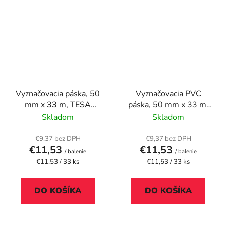
Vyznačovacia páska, 50
Vyznačovacia PVC
mm x 33 m, TESA
páska, 50 mm x 33 m,
"Professional", žltá
TESA "Professional",
Skladom
Skladom
biela
€9,37 bez DPH
€9,37 bez DPH
€11,53
€11,53
/ balenie
/ balenie
Jednotková
Jednotková
€11,53 / 33 ks
€11,53 / 33 ks
cena:
cena:
DO KOŠÍKA
DO KOŠÍKA