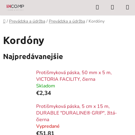
Prejsť
Hľadať
NÁKUP
na
KOŠÍK
obsah
Domov
/
Prevádzka a údržba
/
Prevádzka a údržba
/
Kordóny
Kordóny
Najpredávanejšie
Protišmyková páska, 50 mm x 5 m,
VICTORIA FACILITY, čierna
Skladom
€2,34
Protišmyková páska, 5 cm x 15 m,
DURABLE "DURALINE® GRIP", žltá-
čierna
Vypredané
€51,81