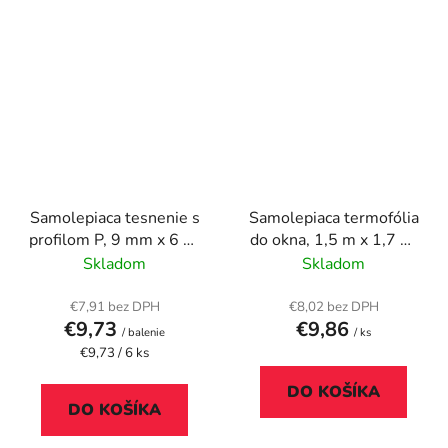
Samolepiaca tesnenie s
Samolepiaca termofólia
profilom P, 9 mm x 6 m,
do okna, 1,5 m x 1,7 m,
TESA "tesamoll®, biela
TESA "tesamoll®"
Skladom
Skladom
€7,91 bez DPH
€8,02 bez DPH
€9,73
€9,86
/ balenie
/ ks
Jednotková
€9,73 / 6 ks
cena:
DO KOŠÍKA
DO KOŠÍKA