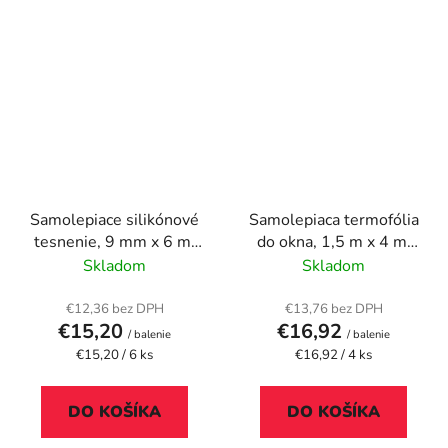
Samolepiace silikónové
Samolepiaca termofólia
tesnenie, 9 mm x 6 m,
do okna, 1,5 m x 4 m,
TESA "tesamoll®
TESA "tesamoll®"
Skladom
Skladom
Premium Flexible",
priehľadná
€12,36 bez DPH
€13,76 bez DPH
€15,20
€16,92
/ balenie
/ balenie
Jednotková
Jednotková
€15,20 / 6 ks
€16,92 / 4 ks
cena:
cena:
DO KOŠÍKA
DO KOŠÍKA