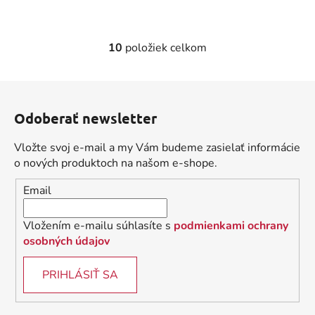
10
položiek celkom
O
v
l
Z
á
á
d
Odoberať newsletter
p
a
ä
c
Vložte svoj e-mail a my Vám budeme zasielať informácie
t
i
o nových produktoch na našom e-shope.
i
e
Email
p
e
r
v
Vložením e-mailu súhlasíte s
podmienkami ochrany
k
osobných údajov
y
v
PRIHLÁSIŤ SA
ý
p