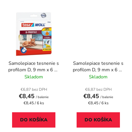
Samolepiace tesnenie s
Samolepiace tesnenie s
profilom D, 9 mm x 6 m,
profilom D, 9 mm x 6 m,
TESA "tesamoll®, biela
TESA "tesamoll®,
Skladom
Skladom
hnedá
€6,87 bez DPH
€6,87 bez DPH
€8,45
€8,45
/ balenie
/ balenie
Jednotková
Jednotková
€8,45 / 6 ks
€8,45 / 6 ks
cena:
cena:
DO KOŠÍKA
DO KOŠÍKA