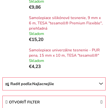
Skladom
€9,86
Samolepiace silikónové tesnenie, 9 mm x
6 m, TESA "tesamoll® Premium Flexible",
priehľadná
Skladom
€15,20
Samolepiace univerzálne tesnenie - PUR
pena, 15 mm x 10 m, TESA "tesamoll®"
Skladom
€4,23
R
Radiť podľa:
Najlacnejšie
a
d
e
OTVORIŤ FILTER
n