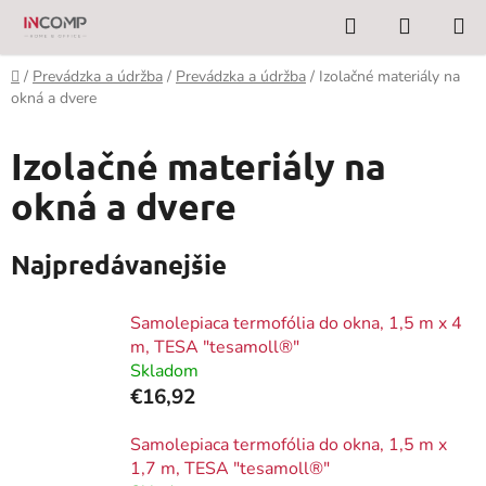
Prejsť
Hľadať
NÁKUP
na
KOŠÍK
obsah
Domov
/
Prevádzka a údržba
/
Prevádzka a údržba
/
Izolačné materiály na
okná a dvere
Izolačné materiály na
okná a dvere
Najpredávanejšie
Samolepiaca termofólia do okna, 1,5 m x 4
m, TESA "tesamoll®"
Skladom
€16,92
Samolepiaca termofólia do okna, 1,5 m x
1,7 m, TESA "tesamoll®"