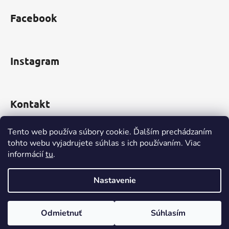
i
s
Facebook
u
Instagram
Kontakt
obchod
@
incomp.sk
Tento web používa súbory cookie. Ďalším prechádzaním
tohto webu vyjadrujete súhlas s ich používaním. Viac
informácií
tu
.
0910 999 552
Nastavenie
Vytvoril Shoptet
Odmietnuť
Súhlasím
Copyright 2026
www.INCOMP.sk
. Všetky práva
vyhradené.
Upraviť nastavenie cookies