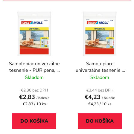
i
V
e
ý
p
p
r
i
o
s
d
p
u
r
k
Samolepiac univerzálne
Samolepiace
o
t
tesnenie - PUR pena, 9
univerzálne tesnenie -
d
o
mm x 10 m, TESA
PUR pena, 15 mm x 10
Skladom
Skladom
u
v
"tesamoll®"
m, TESA "tesamoll®"
k
€2,30 bez DPH
€3,44 bez DPH
t
€2,83
€4,23
/ balenie
/ balenie
o
Jednotková
Jednotková
€2,83 / 10 ks
€4,23 / 10 ks
cena:
cena:
v
DO KOŠÍKA
DO KOŠÍKA