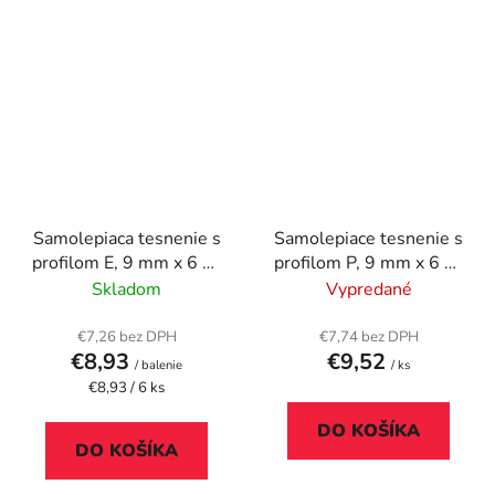
Samolepiaca tesnenie s
Samolepiace tesnenie s
profilom E, 9 mm x 6 m,
profilom P, 9 mm x 6 m,
TESA "tesamoll® E
TESA "tesamoll®,
Skladom
Vypredané
profil", biela
hnedá
€7,26 bez DPH
€7,74 bez DPH
€8,93
€9,52
/ balenie
/ ks
Jednotková
€8,93 / 6 ks
cena:
DO KOŠÍKA
DO KOŠÍKA