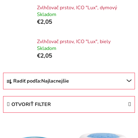
Zvlhčovač prstov, ICO "Lux", dymový
Skladom
€2,05
Zvlhčovač prstov, ICO "Lux", biely
Skladom
€2,05
R
Radiť podľa:
Najlacnejšie
a
d
e
OTVORIŤ FILTER
n
i
V
e
ý
p