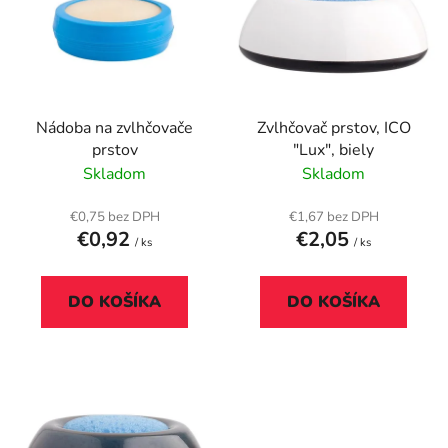
p
r
i
o
s
d
p
u
r
k
Nádoba na zvlhčovače
Zvlhčovač prstov, ICO
o
t
prstov
"Lux", biely
d
o
Skladom
Skladom
u
v
k
€0,75 bez DPH
€1,67 bez DPH
t
€0,92
€2,05
/ ks
/ ks
o
v
DO KOŠÍKA
DO KOŠÍKA