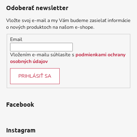
á
á
d
Odoberať newsletter
p
a
ä
c
Vložte svoj e-mail a my Vám budeme zasielať informácie
t
i
o nových produktoch na našom e-shope.
i
e
Email
p
e
r
v
Vložením e-mailu súhlasíte s
podmienkami ochrany
k
osobných údajov
y
v
PRIHLÁSIŤ SA
ý
p
i
s
Facebook
u
Instagram