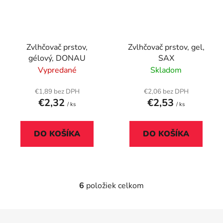
Zvlhčovač prstov,
Zvlhčovač prstov, gel,
gélový, DONAU
SAX
Vypredané
Skladom
€1,89 bez DPH
€2,06 bez DPH
€2,32
€2,53
/ ks
/ ks
DO KOŠÍKA
DO KOŠÍKA
6
položiek celkom
O
v
l
Z