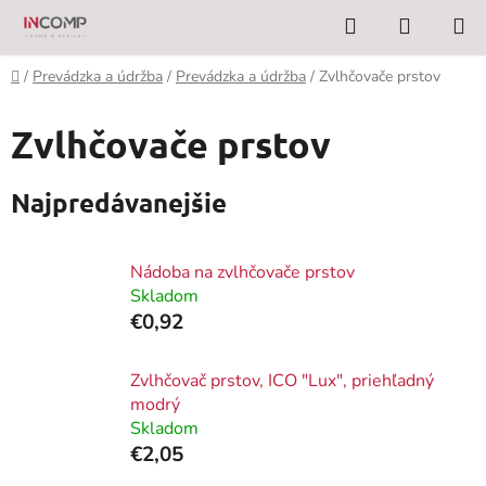
Prejsť
Hľadať
NÁKUP
na
KOŠÍK
obsah
Domov
/
Prevádzka a údržba
/
Prevádzka a údržba
/
Zvlhčovače prstov
Zvlhčovače prstov
Najpredávanejšie
Nádoba na zvlhčovače prstov
Skladom
€0,92
Zvlhčovač prstov, ICO "Lux", priehľadný
modrý
Skladom
€2,05