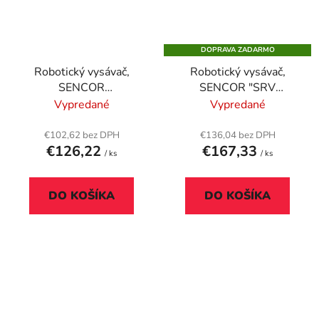
DOPRAVA ZADARMO
Robotický vysávač,
Robotický vysávač,
SENCOR
SENCOR "SRV
"SRV1000SL", čierna
1550WH", biela
Vypredané
Vypredané
€102,62 bez DPH
€136,04 bez DPH
€126,22
€167,33
/ ks
/ ks
DO KOŠÍKA
DO KOŠÍKA