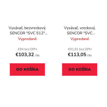
Vysávač, bezvreckový,
Vysávač, vreckový,
SENCOR "SVC 512"
SENCOR "SVC
fialovo-biely
6001BK", čierny
Vypredané
Vypredané
€84 bez DPH
€91,91 bez DPH
€103,32
€113,05
/ ks
/ ks
DO KOŠÍKA
DO KOŠÍKA