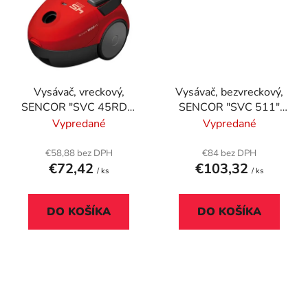
Vysávač, vreckový,
Vysávač, bezvreckový,
SENCOR "SVC 45RD--
SENCOR "SVC 511"
EUE3", červený
tyrkysový-biely
Vypredané
Vypredané
€58,88 bez DPH
€84 bez DPH
€72,42
€103,32
/ ks
/ ks
DO KOŠÍKA
DO KOŠÍKA