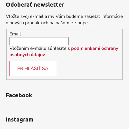
d
Odoberať newsletter
p
a
ä
c
Vložte svoj e-mail a my Vám budeme zasielať informácie
t
i
o nových produktoch na našom e-shope.
i
e
Email
p
e
r
v
Vložením e-mailu súhlasíte s
podmienkami ochrany
k
osobných údajov
y
v
PRIHLÁSIŤ SA
ý
p
i
s
Facebook
u
Instagram