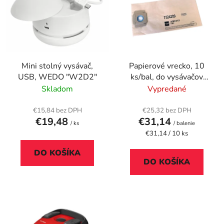
p
r
i
o
s
d
p
u
r
k
Mini stolný vysávač,
Papierové vrecko, 10
o
t
USB, WEDO "W2D2"
ks/bal, do vysávačov
d
o
TASKI Aero 8 a 15,
Skladom
Vypredané
u
v
TASKI
k
€15,84 bez DPH
€25,32 bez DPH
t
€19,48
€31,14
/ ks
/ balenie
o
Jednotková
€31,14 / 10 ks
cena:
v
DO KOŠÍKA
DO KOŠÍKA