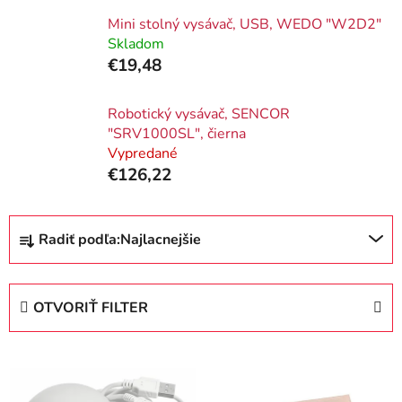
Mini stolný vysávač, USB, WEDO "W2D2"
Skladom
€19,48
Robotický vysávač, SENCOR
"SRV1000SL", čierna
Vypredané
€126,22
R
Radiť podľa:
Najlacnejšie
a
d
e
OTVORIŤ FILTER
n
i
V
e
ý
p