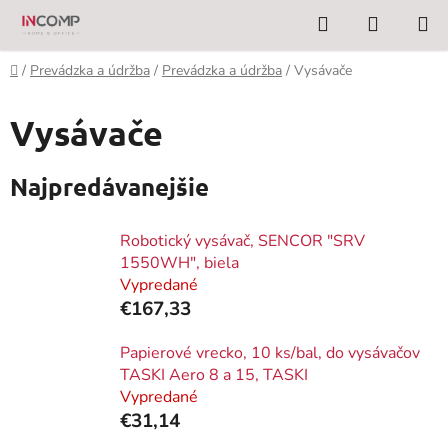
Prejsť
Hľadať
NÁKUP
na
KOŠÍK
obsah
Domov
/
Prevádzka a údržba
/
Prevádzka a údržba
/
Vysávače
Vysávače
Najpredávanejšie
Robotický vysávač, SENCOR "SRV
1550WH", biela
Vypredané
€167,33
Papierové vrecko, 10 ks/bal, do vysávačov
TASKI Aero 8 a 15, TASKI
Vypredané
€31,14