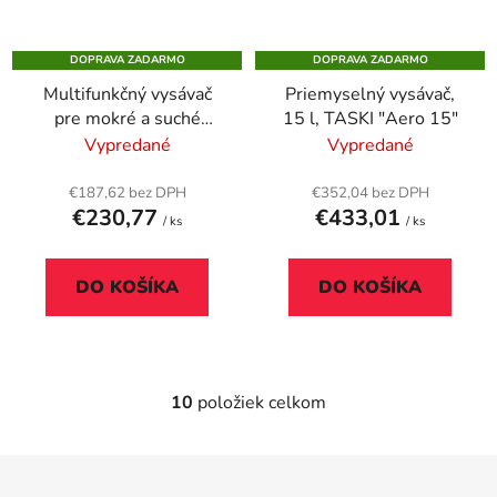
DOPRAVA ZADARMO
DOPRAVA ZADARMO
Multifunkčný vysávač
Priemyselný vysávač,
pre mokré a suché
15 l, TASKI "Aero 15"
vysávanie, SENCOR
Vypredané
Vypredané
"SVC 3001"
€187,62 bez DPH
€352,04 bez DPH
€230,77
€433,01
/ ks
/ ks
DO KOŠÍKA
DO KOŠÍKA
10
položiek celkom
O
v
l
Z
á
á