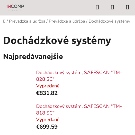
Prejsť
Hľadať
NÁKUP
na
KOŠÍK
obsah
Domov
/
Prevádzka a údržba
/
Prevádzka a údržba
/
Dochádzkové systémy
Dochádzkové systémy
Najpredávanejšie
Dochádzkový systém, SAFESCAN "TM-
828 SC"
Vypredané
€831,82
Dochádzkový systém, SAFESCAN "TM-
818 SC"
Vypredané
€699,59