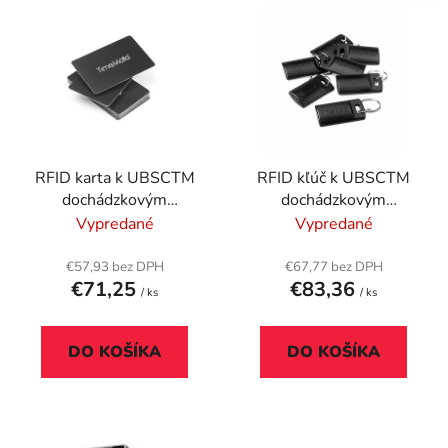
V
e
ý
p
p
r
i
o
s
d
p
u
r
k
RFID karta k UBSCTM
RFID kľúč k UBSCTM
o
t
dochádzkovým
dochádzkovým
d
o
systémom, 25
systémom, 25
Vypredané
Vypredané
u
v
ks/balenie, SAFESCAN
ks/balenie, SAFESCAN
k
"RF-100", čierna
"RF-110", čierny
€57,93 bez DPH
€67,77 bez DPH
t
€71,25
€83,36
/ ks
/ ks
o
v
DO KOŠÍKA
DO KOŠÍKA