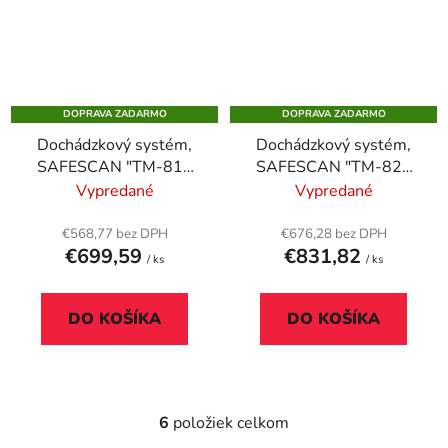
DOPRAVA ZADARMO
DOPRAVA ZADARMO
Dochádzkový systém,
Dochádzkový systém,
SAFESCAN "TM-818
SAFESCAN "TM-828
SC"
SC"
Vypredané
Vypredané
€568,77 bez DPH
€676,28 bez DPH
€699,59
€831,82
/ ks
/ ks
DO KOŠÍKA
DO KOŠÍKA
6
položiek celkom
O