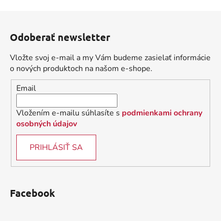
v
l
Z
á
á
d
Odoberať newsletter
p
a
ä
c
Vložte svoj e-mail a my Vám budeme zasielať informácie
t
i
o nových produktoch na našom e-shope.
i
e
Email
p
e
r
v
Vložením e-mailu súhlasíte s
podmienkami ochrany
k
osobných údajov
y
v
PRIHLÁSIŤ SA
ý
p
i
s
Facebook
u