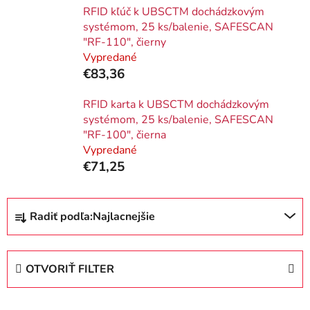
RFID kľúč k UBSCTM dochádzkovým
systémom, 25 ks/balenie, SAFESCAN
"RF-110", čierny
Vypredané
€83,36
RFID karta k UBSCTM dochádzkovým
systémom, 25 ks/balenie, SAFESCAN
"RF-100", čierna
Vypredané
€71,25
R
Radiť podľa:
Najlacnejšie
a
d
e
OTVORIŤ FILTER
n
i