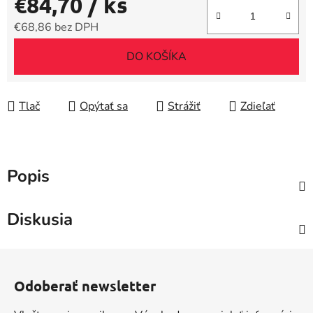
€84,70
/ ks
€68,86 bez DPH
Jednotková cena:
DO KOŠÍKA
Tlač
Opýtať sa
Strážiť
Zdieľať
Popis
Diskusia
Z
á
Odoberať newsletter
p
ä