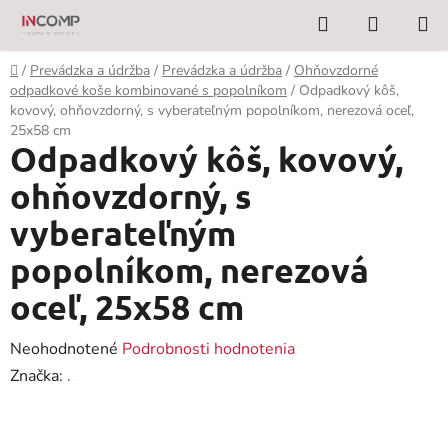
Prejsť
Hľadať
NÁKUP
na
KOŠÍK
obsah
Domov
/
Prevádzka a údržba
/
Prevádzka a údržba
/
Ohňovzdorné
odpadkové koše kombinované s popolníkom
/
Odpadkový kôš,
kovový, ohňovzdorný, s vyberateľným popolníkom, nerezová oceľ,
25x58 cm
Odpadkový kôš, kovový,
ohňovzdorný, s
vyberateľným
popolníkom, nerezová
oceľ, 25x58 cm
Priemerné
Neohodnotené
Podrobnosti hodnotenia
hodnotenie
Značka:
.
produktu
je