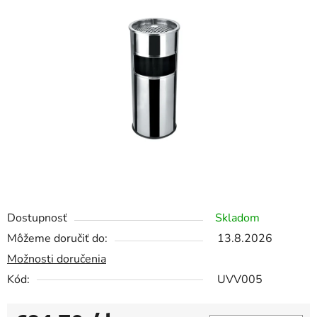
0,0
z
5
hviezdičiek.
Dostupnosť
Skladom
Môžeme doručiť do:
13.8.2026
Možnosti doručenia
Kód:
UVV005