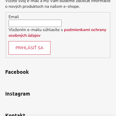
Vložte svoj e-mail a my Vám budeme zasielať informácie
t
o nových produktoch na našom e-shope.
i
Email
e
Vložením e-mailu súhlasíte s
podmienkami ochrany
osobných údajov
PRIHLÁSIŤ SA
Facebook
Instagram
Kontakt