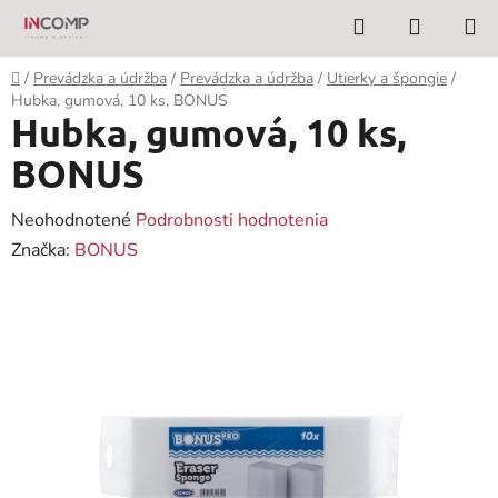
Prejsť
Hľadať
NÁKUP
na
KOŠÍK
obsah
Domov
/
Prevádzka a údržba
/
Prevádzka a údržba
/
Utierky a špongie
/
Hubka, gumová, 10 ks, BONUS
Hubka, gumová, 10 ks,
BONUS
Priemerné
Neohodnotené
Podrobnosti hodnotenia
hodnotenie
Značka:
BONUS
produktu
je
0,0
z
5
hviezdičiek.