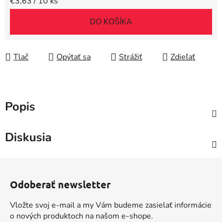
Jednotková cena:
€3,63 / 10 ks
DO KOŠÍKA
Tlač
Opýtať sa
Strážiť
Zdieľať
Popis
Diskusia
Z
á
Odoberať newsletter
p
ä
Vložte svoj e-mail a my Vám budeme zasielať informácie
t
o nových produktoch na našom e-shope.