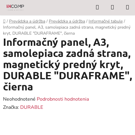
Prejsť
Hľadať
NÁKUP
na
KOŠÍK
obsah
Domov
/
Prevádzka a údržba
/
Prevádzka a údržba
/
Informačné tabule
/
Informačný panel, A3, samolepiaca zadná strana, magnetický predný
kryt, DURABLE "DURAFRAME", čierna
Informačný panel, A3,
samolepiaca zadná strana,
magnetický predný kryt,
DURABLE "DURAFRAME",
čierna
Priemerné
Neohodnotené
Podrobnosti hodnotenia
hodnotenie
Značka:
DURABLE
produktu
je
0,0