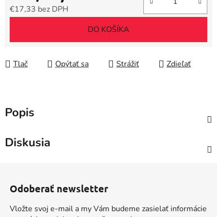
€17,33 bez DPH
Jednotková cena:
DO KOŠÍKA
Tlač
Opýtať sa
Strážiť
Zdieľať
Popis
Diskusia
Z
á
Odoberať newsletter
p
ä
Vložte svoj e-mail a my Vám budeme zasielať informácie