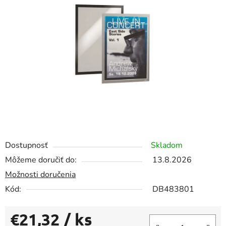
z
5
hviezdičiek.
Dostupnosť
Skladom
Môžeme doručiť do:
13.8.2026
Možnosti doručenia
Kód:
DB483801
€21,32
/ ks