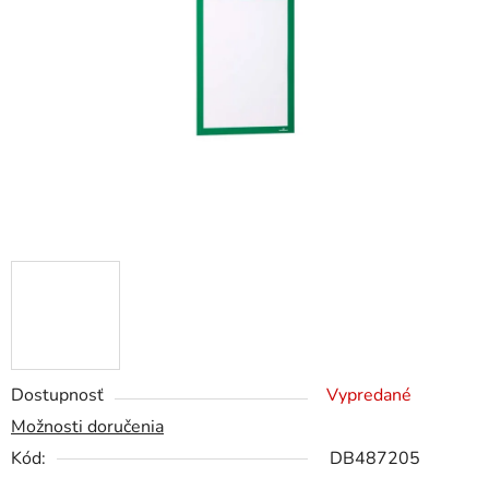
5
hviezdičiek.
Dostupnosť
Vypredané
Možnosti doručenia
Kód:
DB487205