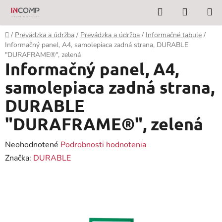
Prejsť
Hľadať
NÁKUP
na
KOŠÍK
obsah
Domov
/
Prevádzka a údržba
/
Prevádzka a údržba
/
Informačné tabule
/
Informačný panel, A4, samolepiaca zadná strana, DURABLE
"DURAFRAME®", zelená
Informačný panel, A4,
samolepiaca zadná strana,
DURABLE
"DURAFRAME®", zelená
Priemerné
Neohodnotené
Podrobnosti hodnotenia
hodnotenie
Značka:
DURABLE
produktu
je
0,0
z