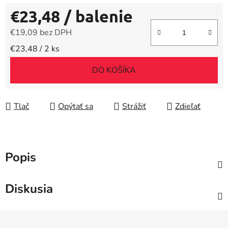
€23,48
/ balenie
€19,09 bez DPH
Jednotková cena:
€23,48 / 2 ks
DO KOŠÍKA
Tlač
Opýtať sa
Strážiť
Zdieľať
Popis
Diskusia
Z