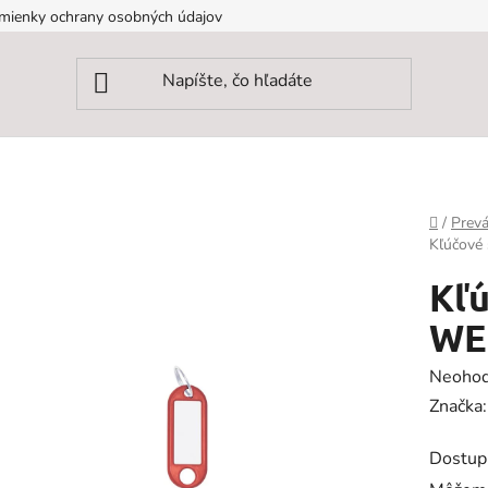
mienky ochrany osobných údajov
Domov
/
Prevá
Kľúčové 
Kľú
WE
Prieme
Neohod
hodnot
Značka
produk
Dostup
je