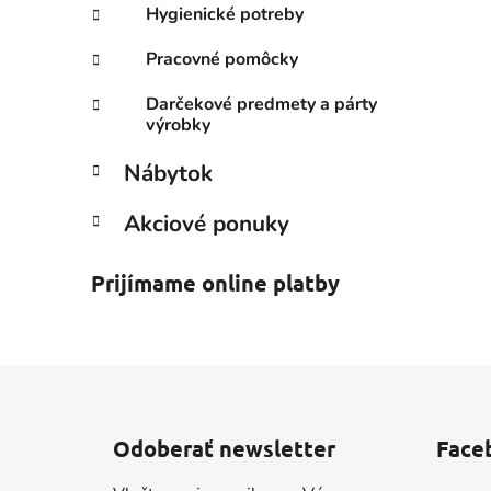
Hygienické potreby
Pracovné pomôcky
Darčekové predmety a párty
výrobky
Nábytok
Akciové ponuky
Prijímame online platby
Z
á
Odoberať newsletter
Face
p
ä