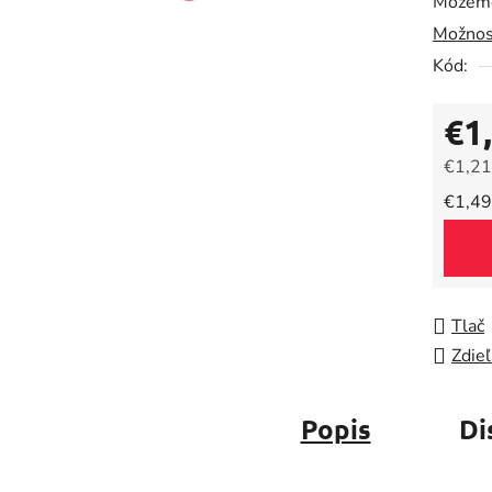
Môžeme
0,0
Možnos
z
5
Kód:
hviezdič
€1
€1,21
Jedno
€1,49
Tlač
Zdieľ
Popis
Di