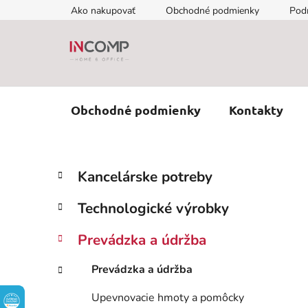
Prejsť
Ako nakupovať
Obchodné podmienky
Pod
na
obsah
Obchodné podmienky
Kontakty
B
K
Preskočiť
Kancelárske potreby
a
kategórie
o
t
č
Technologické výrobky
e
n
g
ý
Prevádzka a údržba
ó
p
r
Prevádzka a údržba
i
a
e
n
Upevnovacie hmoty a pomôcky