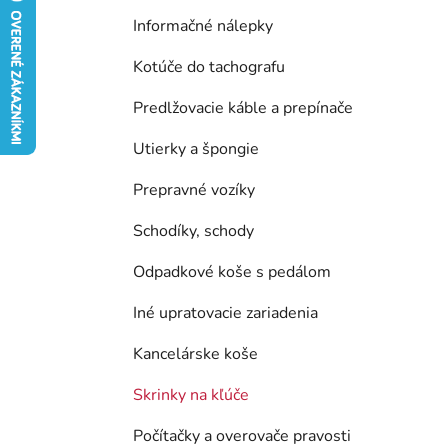
e
Informačné nálepky
l
Kotúče do tachografu
Predlžovacie káble a prepínače
Utierky a špongie
Prepravné vozíky
Schodíky, schody
Odpadkové koše s pedálom
Iné upratovacie zariadenia
Kancelárske koše
Skrinky na kľúče
Počítačky a overovače pravosti