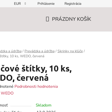
EUR
Prihlásenie
Registrácia
PRÁZDNY KOŠÍK
NÁKUPNÝ
KOŠÍK
dzka a údržba
/
Prevádzka a údržba
/
Skrinky na kľúče
/
štítky, 10 ks, WEDO, červená
čové štítky, 10 ks,
DO, červená
rné
notené
Podrobnosti hodnotenia
enie
:
WEDO
tu
nosť
Skladom