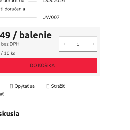
 doručiť do:
13.8.2026
ti doručenia
UW007
iek.
,49
/ balenie
 bez DPH
tková cena:
 / 10 ks
DO KOŠÍKA
Opýtať sa
Strážiť
ať
skusia