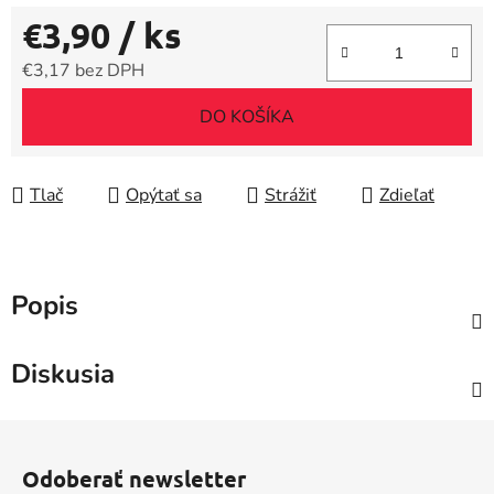
€3,90
/ ks
€3,17 bez DPH
Jednotková cena:
DO KOŠÍKA
Tlač
Opýtať sa
Strážiť
Zdieľať
Popis
Diskusia
Z
á
Odoberať newsletter
p