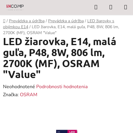
Prejsť
Hľadať
NÁKUP
na
KOŠÍK
obsah
Domov
/
Prevádzka a údržba
/
Prevádzka a údržba
/
LED žiarovky s
objímkou E14
/
LED žiarovka, E14, malá guľa, P48, 8W, 806 lm,
2700K (MF), OSRAM "Value"
LED žiarovka, E14, malá
guľa, P48, 8W, 806 lm,
2700K (MF), OSRAM
"Value"
Priemerné
Neohodnotené
Podrobnosti hodnotenia
hodnotenie
Značka:
OSRAM
produktu
je
0,0
z