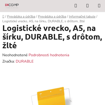
Prejsť
Hľadať
NÁKUP
na
KOŠÍK
obsah
Domov
/
Prevádzka a údržba
/
Prevádzka a údržba
/
Informačné tabule
/
Logistické vrecko, A5, na šírku, DURABLE, s drôtom, žlté
Logistické vrecko, A5, na
šírku, DURABLE, s drôtom,
žlté
Priemerné
Neohodnotené
Podrobnosti hodnotenia
hodnotenie
Značka:
DURABLE
produktu
je
0,0
z
5
hviezdičiek.