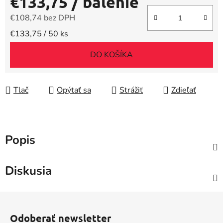
€133,75
/ balenie
€108,74 bez DPH
Jednotková cena:
€133,75 / 50 ks
DO KOŠÍKA
Tlač
Opýtať sa
Strážiť
Zdieľať
Popis
Diskusia
Z
á
Odoberať newsletter