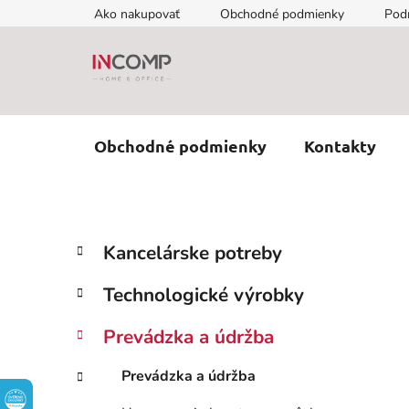
Prejsť
Ako nakupovať
Obchodné podmienky
Pod
na
obsah
Obchodné podmienky
Kontakty
B
K
Preskočiť
Kancelárske potreby
a
kategórie
o
t
č
Technologické výrobky
e
n
g
ý
Prevádzka a údržba
ó
p
r
Prevádzka a údržba
i
a
e
n