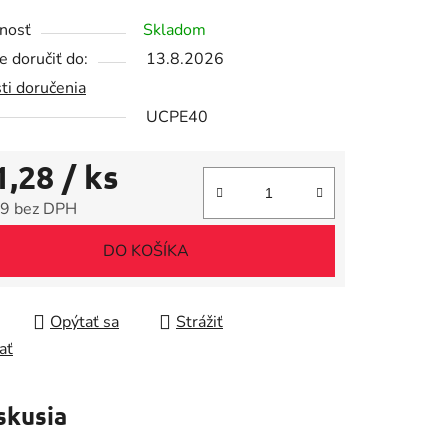
tu
nosť
Skladom
 doručiť do:
13.8.2026
ti doručenia
UCPE40
iek.
1,28
/ ks
9 bez DPH
tková cena:
DO KOŠÍKA
Opýtať sa
Strážiť
ať
skusia