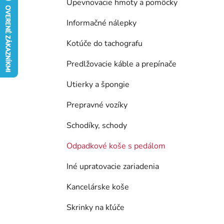
Upevnovacie hmoty a pomôcky
e
Informačné nálepky
l
Kotúče do tachografu
Predlžovacie káble a prepínače
Utierky a špongie
Prepravné vozíky
Schodíky, schody
Odpadkové koše s pedálom
Iné upratovacie zariadenia
Kancelárske koše
Skrinky na kľúče