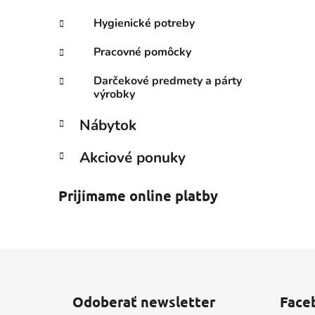
Hygienické potreby
Pracovné pomôcky
Darčekové predmety a párty
výrobky
Nábytok
Akciové ponuky
Prijímame online platby
Z
á
Odoberať newsletter
Face
p