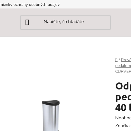
mienky ochrany osobných údajov
Domov
/
Prevá
pedálom
CURVE
Odp
ped
40 
Prieme
Neohod
hodnot
Značka