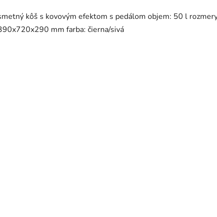
smetný kôš s kovovým efektom s pedálom objem: 50 l rozmery
390x720x290 mm farba: čierna/sivá