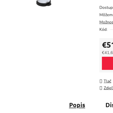
produk
Dostup
je
Môžeme
0,0
Možnos
z
5
Kód:
hviezdič
€5
€41,6
Jedno
Tlač
Zdieľ
Popis
Di