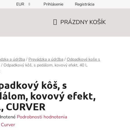
EUR
Prihlásenie
Registrácia
PRÁZDNY KOŠÍK
NÁKUPNÝ
KOŠÍK
dzka a údržba
/
Prevádzka a údržba
/
Odpadkové koše s
/
Odpadkový kôš, s pedálom, kovový efekt, 40 l,
R
adkový kôš, s
álom, kovový efekt,
l, CURVER
rné
notené
Podrobnosti hodnotenia
enie
:
Curver