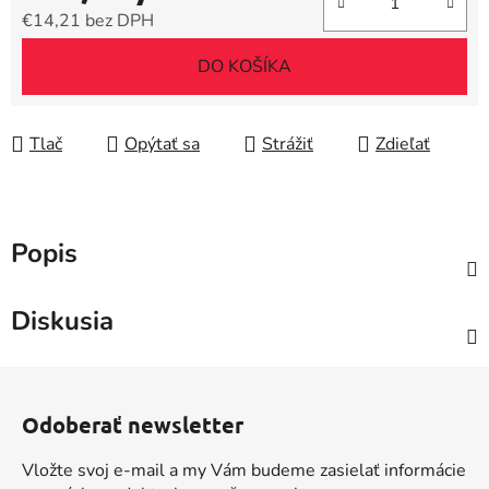
€14,21 bez DPH
Jednotková cena:
DO KOŠÍKA
Tlač
Opýtať sa
Strážiť
Zdieľať
Popis
Diskusia
Z
á
Odoberať newsletter
p
ä
Vložte svoj e-mail a my Vám budeme zasielať informácie