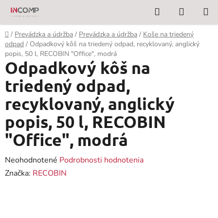
Prejsť
Hľadať
NÁKUP
na
KOŠÍK
obsah
Domov
/
Prevádzka a údržba
/
Prevádzka a údržba
/
Koše na triedený
odpad
/
Odpadkový kôš na triedený odpad, recyklovaný, anglický
popis, 50 l, RECOBIN "Office", modrá
Odpadkový kôš na
triedený odpad,
recyklovaný, anglický
popis, 50 l, RECOBIN
"Office", modrá
Priemerné
Neohodnotené
Podrobnosti hodnotenia
hodnotenie
Značka:
RECOBIN
produktu
je
0,0