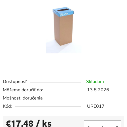
z
5
hviezdičiek.
Dostupnosť
Skladom
Môžeme doručiť do:
13.8.2026
Možnosti doručenia
Kód:
URE017
€17,48
/ ks