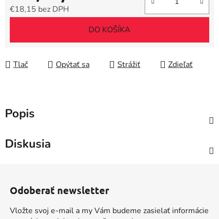
€18,15 bez DPH
Jednotková cena:
DO KOŠÍKA
Tlač
Opýtať sa
Strážiť
Zdieľať
Popis
Diskusia
Z
á
Odoberať newsletter
p
ä
Vložte svoj e-mail a my Vám budeme zasielať informácie