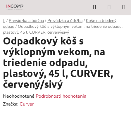
Prejsť
Hľadať
NÁKUP
na
KOŠÍK
obsah
Domov
/
Prevádzka a údržba
/
Prevádzka a údržba
/
Koše na triedený
odpad
/
Odpadkový kôš s výklopným vekom, na triedenie odpadu,
plastový, 45 l, CURVER, červený/sivý
Odpadkový kôš s
výklopným vekom, na
triedenie odpadu,
plastový, 45 l, CURVER,
červený/sivý
Priemerné
Neohodnotené
Podrobnosti hodnotenia
hodnotenie
Značka:
Curver
produktu
je
0,0