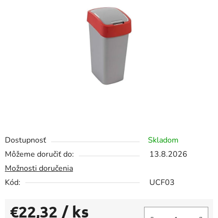
z
5
hviezdičiek.
Dostupnosť
Skladom
Môžeme doručiť do:
13.8.2026
Možnosti doručenia
Kód:
UCF03
€22,32
/ ks