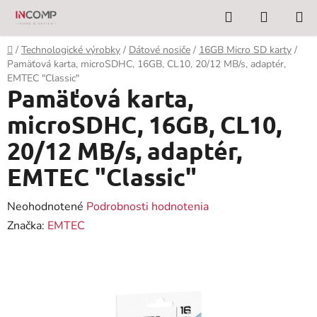
Prejsť
Hľadať
NÁKUP
na
KOŠÍK
obsah
Domov
/
Technologické výrobky
/
Dátové nosiče
/
16GB Micro SD karty
/
Pamäťová karta, microSDHC, 16GB, CL10, 20/12 MB/s, adaptér,
EMTEC "Classic"
Pamäťová karta,
microSDHC, 16GB, CL10,
20/12 MB/s, adaptér,
EMTEC "Classic"
Priemerné
Neohodnotené
Podrobnosti hodnotenia
hodnotenie
Značka:
EMTEC
produktu
je
0,0
z