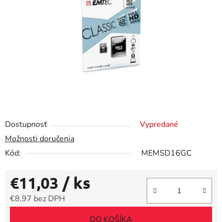
5
hviezdičiek.
Dostupnosť
Vypredané
Možnosti doručenia
Kód:
MEMSD16GC
€11,03
/ ks
€8,97 bez DPH
Jednotková cena:
DO KOŠÍKA