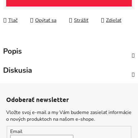
Tlač
Opýtať sa
Strážiť
Zdieľať
Popis
Diskusia
Z
á
Odoberať newsletter
p
ä
Vložte svoj e-mail a my Vám budeme zasielať informácie
t
o nových produktoch na našom e-shope.
i
Email
e