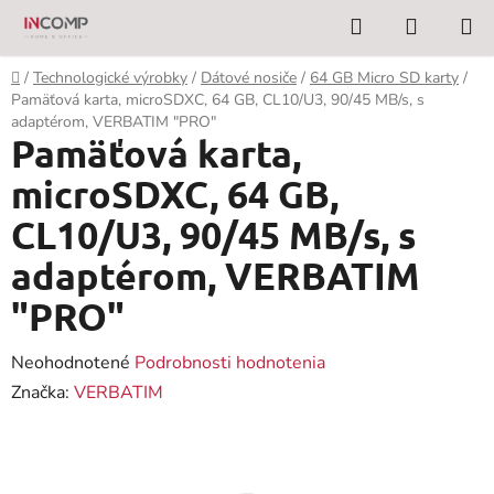
Prejsť
Hľadať
NÁKUP
na
KOŠÍK
obsah
Domov
/
Technologické výrobky
/
Dátové nosiče
/
64 GB Micro SD karty
/
Pamäťová karta, microSDXC, 64 GB, CL10/U3, 90/45 MB/s, s
adaptérom, VERBATIM "PRO"
Pamäťová karta,
microSDXC, 64 GB,
CL10/U3, 90/45 MB/s, s
adaptérom, VERBATIM
"PRO"
Priemerné
Neohodnotené
Podrobnosti hodnotenia
hodnotenie
Značka:
VERBATIM
produktu
je
0,0