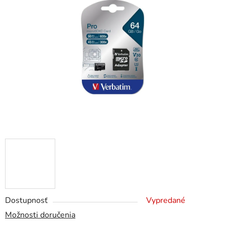
z
5
hviezdičiek.
Dostupnosť
Vypredané
Možnosti doručenia