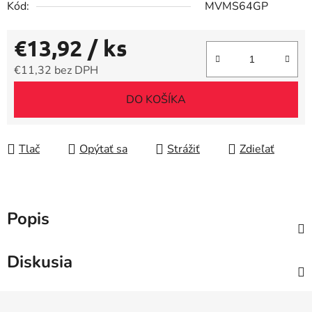
Kód:
MVMS64GP
€13,92
/ ks
€11,32 bez DPH
Jednotková cena:
DO KOŠÍKA
Tlač
Opýtať sa
Strážiť
Zdieľať
Popis
Diskusia
Z