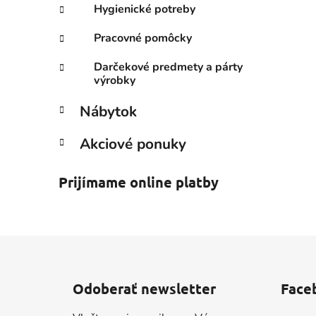
Hygienické potreby
Pracovné pomôcky
Darčekové predmety a párty
výrobky
Nábytok
Akciové ponuky
Prijímame online platby
Z
á
Odoberať newsletter
Face
p
ä