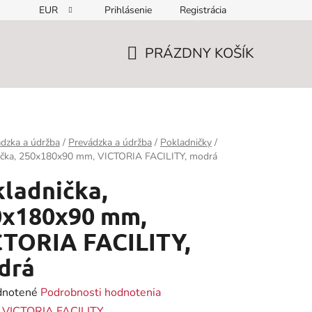
EUR
Prihlásenie
Registrácia
PRÁZDNY KOŠÍK
NÁKUPNÝ
KOŠÍK
dzka a údržba
/
Prevádzka a údržba
/
Pokladničky
/
ička, 250x180x90 mm, VICTORIA FACILITY, modrá
ladnička,
0x180x90 mm,
CTORIA FACILITY,
drá
rné
notené
Podrobnosti hodnotenia
enie
:
VICTORIA FACILITY