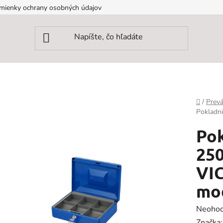
mienky ochrany osobných údajov
Domov
/
Prevá
Pokladn
Pok
25
VI
mo
Prieme
Neohod
hodnot
Značka