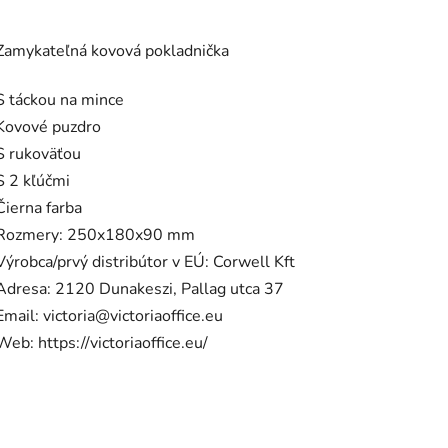
Zamykateľná kovová pokladnička
S táckou na mince
Kovové puzdro
S rukoväťou
S 2 kľúčmi
Čierna farba
Rozmery: 250x180x90 mm
Výrobca/prvý distribútor v EÚ: Corwell Kft
Adresa: 2120 Dunakeszi, Pallag utca 37
Email: victoria@victoriaoffice.eu
Web: https://victoriaoffice.eu/