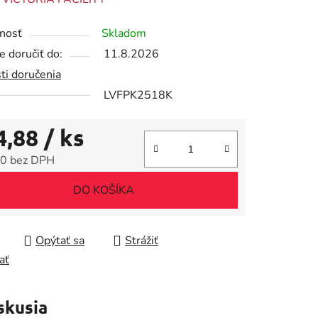
tu
nosť
Skladom
 doručiť do:
11.8.2026
ti doručenia
LVFPK2518K
iek.
4,88
/ ks
0 bez DPH
tková cena:
DO KOŠÍKA
Opýtať sa
Strážiť
ať
skusia