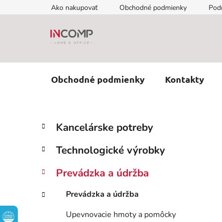
Prejsť
Ako nakupovať
Obchodné podmienky
Pod
na
obsah
Obchodné podmienky
Kontakty
B
K
Preskočiť
Kancelárske potreby
a
kategórie
o
t
č
Technologické výrobky
e
n
g
ý
Prevádzka a údržba
ó
p
r
Prevádzka a údržba
i
a
e
n
Upevnovacie hmoty a pomôcky