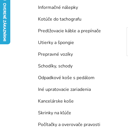
e
Informačné nálepky
l
Kotúče do tachografu
Predlžovacie káble a prepínače
Utierky a špongie
Prepravné vozíky
Schodíky, schody
Odpadkové koše s pedálom
Iné upratovacie zariadenia
Kancelárske koše
Skrinky na kľúče
Počítačky a overovače pravosti