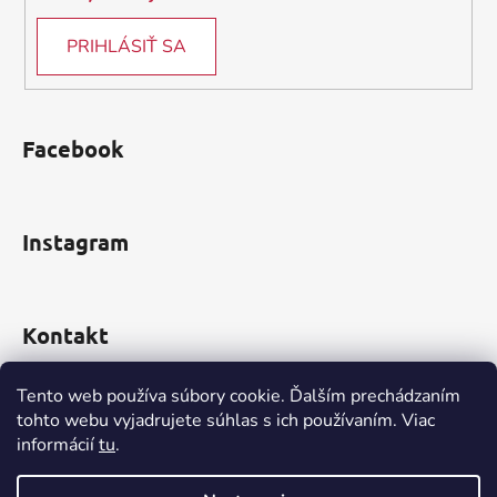
PRIHLÁSIŤ SA
Facebook
Instagram
Kontakt
obchod
@
incomp.sk
Tento web používa súbory cookie. Ďalším prechádzaním
tohto webu vyjadrujete súhlas s ich používaním. Viac
0910 999 552
informácií
tu
.