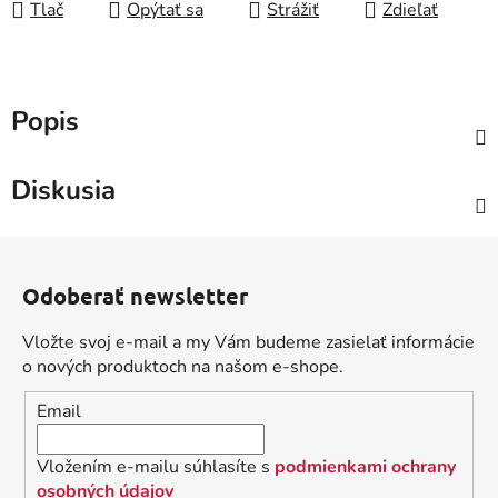
Tlač
Opýtať sa
Strážiť
Zdieľať
Popis
Diskusia
Z
á
Odoberať newsletter
p
ä
Vložte svoj e-mail a my Vám budeme zasielať informácie
t
o nových produktoch na našom e-shope.
i
Email
e
Vložením e-mailu súhlasíte s
podmienkami ochrany
osobných údajov