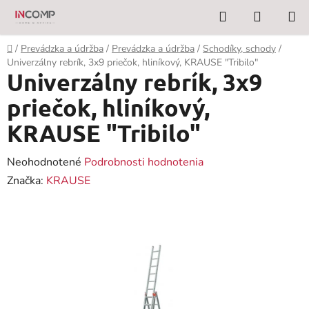
Prejsť
Hľadať
NÁKUP
na
KOŠÍK
obsah
Domov
/
Prevádzka a údržba
/
Prevádzka a údržba
/
Schodíky, schody
/
Univerzálny rebrík, 3x9 priečok, hliníkový, KRAUSE "Tribilo"
Univerzálny rebrík, 3x9
priečok, hliníkový,
KRAUSE "Tribilo"
Priemerné
Neohodnotené
Podrobnosti hodnotenia
hodnotenie
Značka:
KRAUSE
produktu
je
0,0
z
5
hviezdičiek.