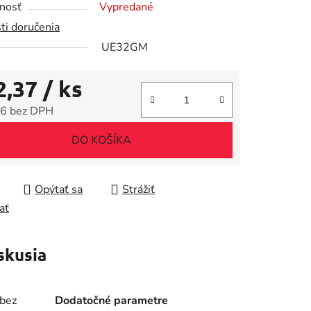
nosť
Vypredané
ti doručenia
UE32GM
2,37
/ ks
iek.
6 bez DPH
tková cena:
DO KOŠÍKA
Opýtať sa
Strážiť
ať
skusia
 bez
Dodatočné parametre