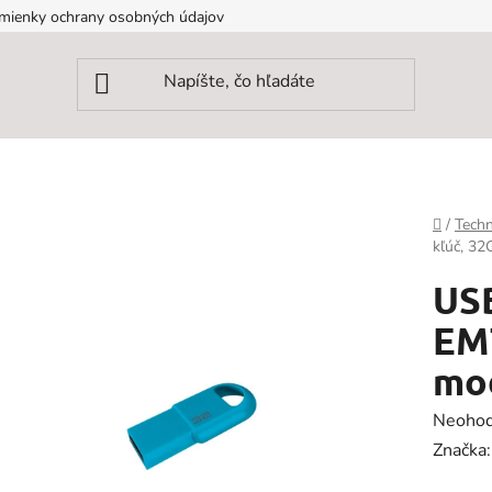
mienky ochrany osobných údajov
Domov
/
Techn
kľúč, 32
USB
EM
mo
Prieme
Neohod
hodnot
Značka
produk