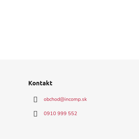
Kontakt
obchod
@
incomp.sk
0910 999 552