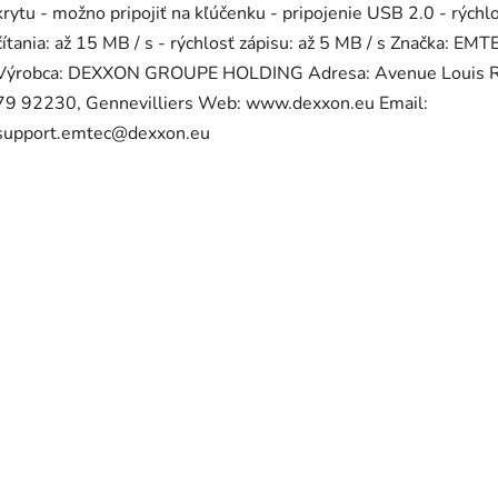
krytu - možno pripojiť na kľúčenku - pripojenie USB 2.0 - rýchl
čítania: až 15 MB / s - rýchlosť zápisu: až 5 MB / s Značka: EMT
Výrobca: DEXXON GROUPE HOLDING Adresa: Avenue Louis 
79 92230, Gennevilliers Web: www.dexxon.eu Email:
support.emtec@dexxon.eu