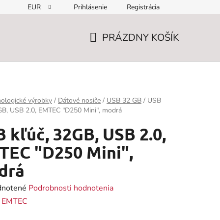
EUR
Prihlásenie
Registrácia
PRÁZDNY KOŠÍK
NÁKUPNÝ
KOŠÍK
ologické výrobky
/
Dátové nosiče
/
USB 32 GB
/
USB
GB, USB 2.0, EMTEC "D250 Mini", modrá
 kľúč, 32GB, USB 2.0,
TEC "D250 Mini",
drá
rné
notené
Podrobnosti hodnotenia
enie
:
EMTEC
tu