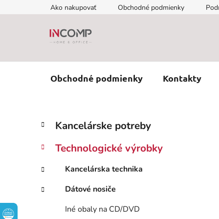
Prejsť
Ako nakupovať
Obchodné podmienky
Pod
na
obsah
Obchodné podmienky
Kontakty
B
K
Preskočiť
Kancelárske potreby
a
kategórie
o
t
č
Technologické výrobky
e
n
g
ý
Kancelárska technika
ó
p
r
Dátové nosiče
i
a
e
n
Iné obaly na CD/DVD