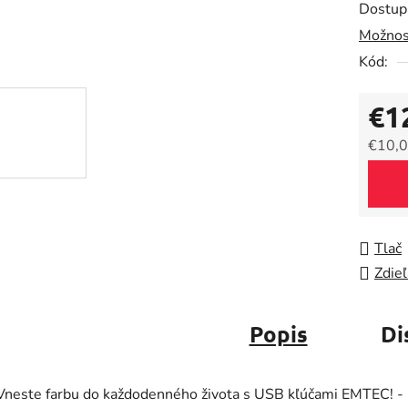
Dostup
je
Možnos
0,0
Kód:
z
5
€1
hviezdič
€10,0
Jedno
Tlač
Zdieľ
Popis
Di
Vneste farbu do každodenného života s USB kľúčami EMTEC! -