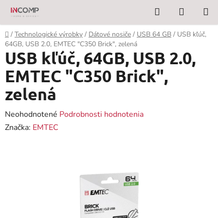
Prejsť
Hľadať
NÁKUP
na
KOŠÍK
obsah
Domov
/
Technologické výrobky
/
Dátové nosiče
/
USB 64 GB
/
USB kľúč,
64GB, USB 2.0, EMTEC "C350 Brick", zelená
USB kľúč, 64GB, USB 2.0,
EMTEC "C350 Brick",
zelená
Priemerné
Neohodnotené
Podrobnosti hodnotenia
hodnotenie
Značka:
EMTEC
produktu
je
0,0
z
5
hviezdičiek.