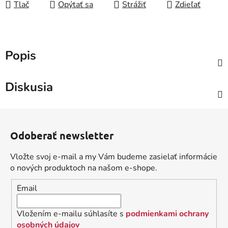
Tlač
Opýtať sa
Strážiť
Zdieľať
Popis
Diskusia
Z
á
Odoberať newsletter
p
ä
Vložte svoj e-mail a my Vám budeme zasielať informácie
t
o nových produktoch na našom e-shope.
i
Email
e
Vložením e-mailu súhlasíte s
podmienkami ochrany
osobných údajov