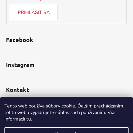
PRIHLÁSIŤ SA
Facebook
Instagram
Kontakt
obchod
@
incomp.sk
Tento web používa súbory cookie. Ďalším prechádzaním
tohto webu vyjadrujete súhlas s ich používaním. Viac
0910 999 552
informácií
tu
.